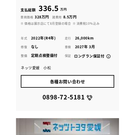
336.5
万円
支払総額
328万円
8.5万円
車両価格
諸費用
※ 価格は展示店にて8月登録の場合
※ 消費税10％込み
2022年(R4年)
26,000km
年式
走行
なし
2027年 3月
修復
車検
定期点検整備付
整備
保証
ロングラン保証付
ネッツ愛媛 小松
各種お問い合わせ
0898-72-5181