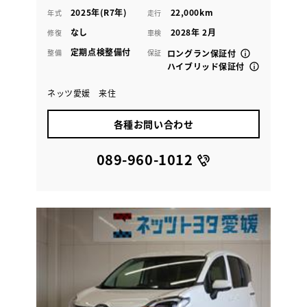
2025年(R7年)
22,000km
年式
走行
なし
2028年 2月
修復
車検
定期点検整備付
整備
保証
ロングラン保証付
ハイブリッド保証付
ネッツ愛媛 来住
各種お問い合わせ
089-960-1012