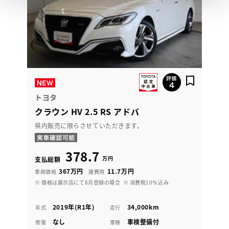
トヨタ
クラウン HV 2.5 RS アドバ
県内販売に限らさせていただきます。
378.7
万円
支払総額
367万円
11.7万円
車両価格
諸費用
※ 価格は展示店にて8月登録の場合
※ 消費税10％込み
2019年(R1年)
34,000km
年式
走行
なし
車検整備付
修復
車検