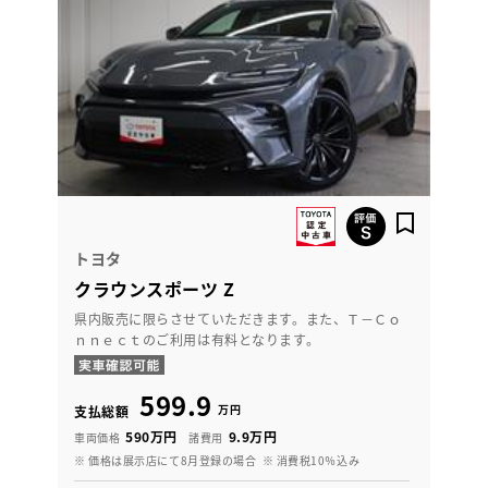
トヨタ
クラウンスポーツ Z
県内販売に限らさせていただきます。また、Ｔ－Ｃｏ
ｎｎｅｃｔのご利用は有料となります。
599.9
万円
支払総額
590万円
9.9万円
車両価格
諸費用
※ 価格は展示店にて8月登録の場合
※ 消費税10％込み