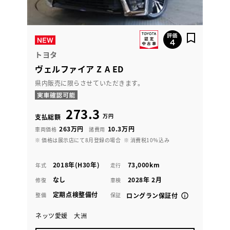
トヨタ
ヴェルファイア Z A ED
県内販売に限らさせていただきます。
273.3
万円
支払総額
263万円
10.3万円
車両価格
諸費用
※ 価格は展示店にて8月登録の場合
※ 消費税10％込み
2018年(H30年)
73,000km
年式
走行
なし
2028年 2月
修復
車検
定期点検整備付
整備
保証
ロングラン保証付
ネッツ愛媛 大洲