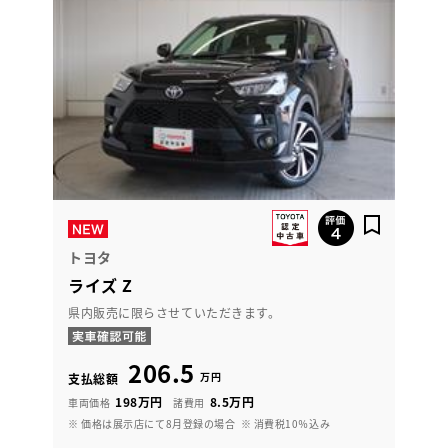
トヨタ
ライズ Z
県内販売に限らさせていただきます。
206.5
万円
支払総額
198万円
8.5万円
車両価格
諸費用
※ 価格は展示店にて8月登録の場合
※ 消費税10％込み