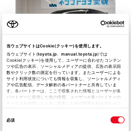
当ウェブサイトはCookie(クッキー)を使用します。
当ウェブサイト(
toyota.jp
、
manual.toyota.jp
)では
Cookie(クッキー)を使用して、ユーザーに合わせたコンテン
ツや広告の表示、ソーシャルメディアの提供、広告の表示回
数やクリック数の測定を行っています。またユーザーによる
サイト利用状況についても情報を収集し、ソーシャルメディ
アや広告配信、データ解析の各パートナーと共有していま
トヨタ
す。各パートナーは、ここで収集された情報とユーザーが各
VOXY ZS キラメキ3
パートナーに提供した他の情報、ユーザーが各パートナーの
県内販売に限らさせていただきます。
サービスを使用したときに収集した他の情報を組み合わせて
使用することがあります。当ウェブサイトの使用を続行する
同
とCookie(クッキー)に同意したこととなります。
286.3
必須
万円
支払総額
意
の
「すべてのCookieを許可」をクリックすることで、お客様の
277万円
9.3万円
車両価格
諸費用