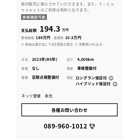
県内販売に限らさせていただきます。また、Ｔ－Ｃｏ
ｎｎｅｃｔのご利用は有料となります。
194.3
万円
支払総額
184万円
10.3万円
車両価格
諸費用
※ 価格は展示店にて8月登録の場合
※ 消費税10％込み
2023年(R5年)
4,000km
年式
走行
なし
車検整備付
修復
車検
定期点検整備付
整備
保証
ロングラン保証付
ハイブリッド保証付
ネッツ愛媛 来住
各種お問い合わせ
089-960-1012