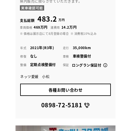
県内販売に限らさせていただきます。
483.2
万円
支払総額
469万円
14.2万円
車両価格
諸費用
※ 価格は展示店にて8月登録の場合
※ 消費税10％込み
2021年(R3年)
35,000km
年式
走行
なし
車検整備付
修復
車検
定期点検整備付
整備
保証
ロングラン保証付
ネッツ愛媛 小松
各種お問い合わせ
0898-72-5181