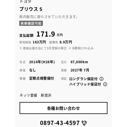
トヨタ
プリウス S
県内販売に限らさせていただきます。
171.9
万円
支払総額
163万円
8.9万円
車両価格
諸費用
※ 価格は展示店にて8月登録の場合
※ 消費税10％込み
2016年(H28年)
67,000km
年式
走行
なし
2027年 7月
修復
車検
定期点検整備付
整備
保証
ロングラン保証付
ハイブリッド保証付
ネッツ愛媛 新居浜
各種お問い合わせ
0897-43-4597