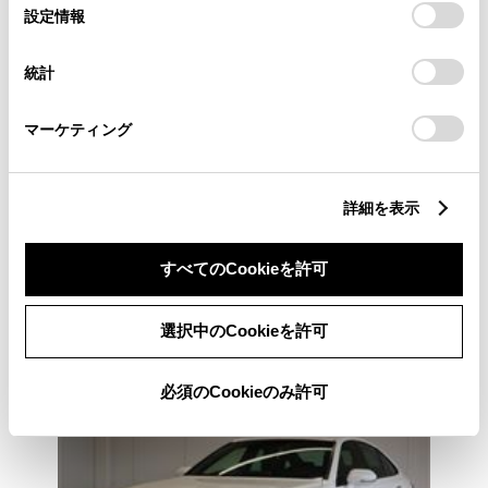
選
デバイスにすべてのCookie(クッキー)が保存されることに同
※ 価格は展示店にて8月登録の場合
※ 消費税10％込み
設定情報
択
意したことになります。Cookie(クッキー)のオプトアウト、
設定の変更、同意を撤回したりするにあたっては、当社の
2021年(R3年)
28,000km
年式
走行
統計
「
Cookie（クッキー）情報の取り扱いについて
」をご覧くだ
なし
2028年 3月
修復
車検
さい。
定期点検整備付
マーケティング
整備
保証
ロングラン保証付
ネッツ愛媛 小松
詳細を表示
各種お問い合わせ
すべてのCookieを許可
0898-72-5181
選択中のCookieを許可
必須のCookieのみ許可