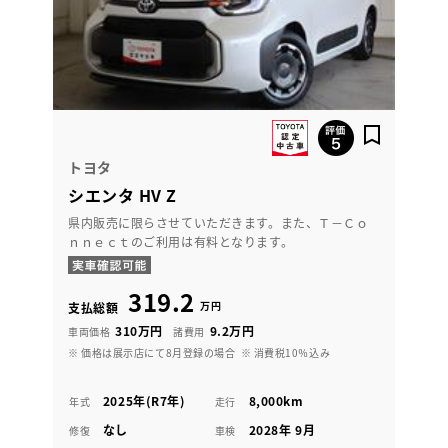
トヨタ
シエンタ HV Z
県内販売に限らさせていただきます。また、Ｔ－Ｃｏ
ｎｎｅｃｔのご利用は有料となります。
319.2
万円
支払総額
310万円
9.2万円
車両価格
諸費用
※ 価格は展示店にて8月登録の場合
※ 消費税10％込み
2025年(R7年)
8,000km
年式
走行
なし
2028年 9月
修復
車検