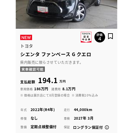
トヨタ
シエンタ ファンベース G クエロ
県内販売に限らさせていただきます。
194.1
万円
支払総額
186万円
8.1万円
車両価格
諸費用
※ 価格は展示店にて8月登録の場合
※ 消費税10％込み
2022年(R4年)
44,000km
年式
走行
なし
2027年 3月
修復
車検
定期点検整備付
整備
保証
ロングラン保証付