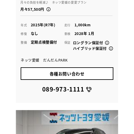
月々の負担を軽減♪ ネッツ愛媛の愛愛プラン
月々57,500円
2025年(R7年)
1,000km
年式
走行
なし
2028年 1月
修復
車検
定期点検整備付
整備
保証
ロングラン保証付
ハイブリッド保証付
ネッツ愛媛 だんだんPARK
各種お問い合わせ
089-973-1111