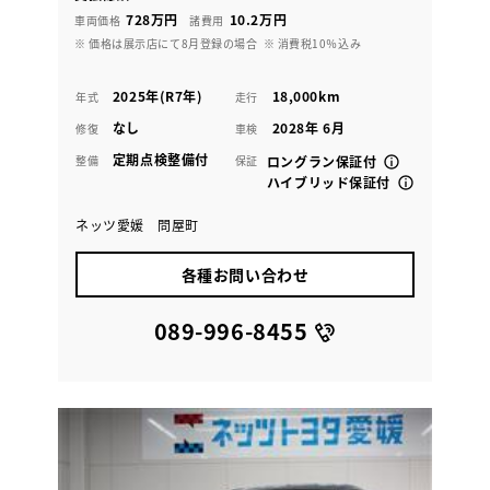
728万円
10.2万円
車両価格
諸費用
※ 価格は展示店にて8月登録の場合
※ 消費税10％込み
2025年(R7年)
18,000km
年式
走行
なし
2028年 6月
修復
車検
定期点検整備付
整備
保証
ロングラン保証付
ハイブリッド保証付
ネッツ愛媛 問屋町
各種お問い合わせ
089-996-8455