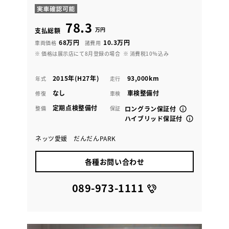
78.3
万円
支払総額
68万円
10.3万円
車両価格
諸費用
※ 価格は展示店にて8月登録の場合
※ 消費税10％込み
2015年(H27年)
93,000km
年式
走行
なし
車検整備付
修復
車検
定期点検整備付
整備
保証
ロングラン保証付
ハイブリッド保証付
ネッツ愛媛 だんだんPARK
各種お問い合わせ
089-973-1111