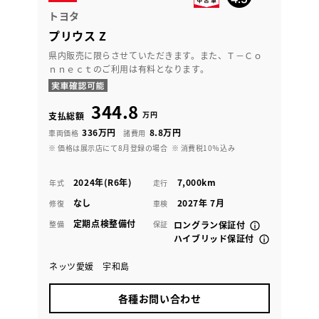
トヨタ
プリウス Z
県内販売に限らさせていただきます。また、Ｔ－Ｃｏ
ｎｎｅｃｔのご利用は有料となります。
344.8
万円
支払総額
336万円
8.8万円
車両価格
諸費用
※ 価格は展示店にて8月登録の場合
※ 消費税10％込み
2024年(R6年)
7,000km
年式
走行
なし
2027年 7月
修復
車検
定期点検整備付
整備
保証
ロングラン保証付
ハイブリッド保証付
ネッツ愛媛 宇和島
各種お問い合わせ