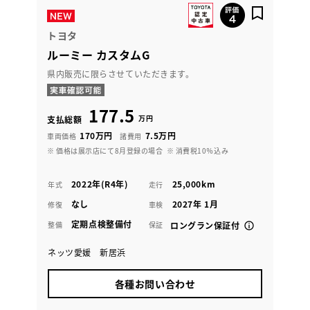
トヨタ
ルーミー カスタムG
県内販売に限らさせていただきます。
177.5
万円
支払総額
170万円
7.5万円
車両価格
諸費用
※ 価格は展示店にて8月登録の場合
※ 消費税10％込み
2022年(R4年)
25,000km
年式
走行
なし
2027年 1月
修復
車検
定期点検整備付
整備
保証
ロングラン保証付
ネッツ愛媛 新居浜
各種お問い合わせ