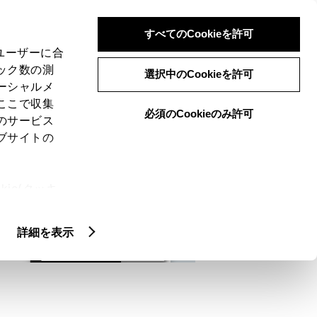
検索
メニュー
ログイン
すべてのCookieを許可
、ユーザーに合
ック数の測
選択中のCookieを許可
ーシャルメ
ここで収集
必須のCookieのみ許可
メニュー
のサービス
ブサイトの
域
未設定
ie(クッキ
、設定の変
扱いについ
詳細を表示