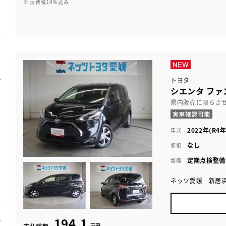
※ 消費税10％込み
トヨタ
シエンタ ファ
県内販売に限らさ
2022年(R4年
年式
なし
修復
定期点検整備
整備
ネッツ愛媛 新居
194.1
万円