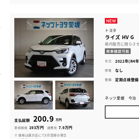
トヨタ
ライズ HV G
県内販売に限らさ
2022年(R4年
年式
なし
修復
定期点検整備
整備
ネッツ愛媛 今治
200.9
万円
支払総額
193万円
7.9万円
車両価格
諸費用
※ 価格は展示店にて8月登録の場合