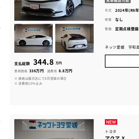
2024年(R6年
年式
なし
修復
定期点検整備
整備
ネッツ愛媛 宇和
344.8
万円
支払総額
336万円
8.8万円
車両価格
諸費用
※ 価格は展示店にて8月登録の場合
※ 消費税10％込み
トヨタ
アクア X