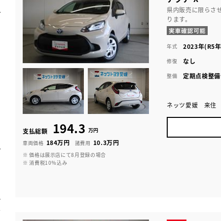
県内販売に限らさ
ります。
2023年(R5年
年式
なし
修復
定期点検整備
整備
ネッツ愛媛 来住
194.3
万円
支払総額
184万円
10.3万円
車両価格
諸費用
※ 価格は展示店にて8月登録の場合
※ 消費税10％込み