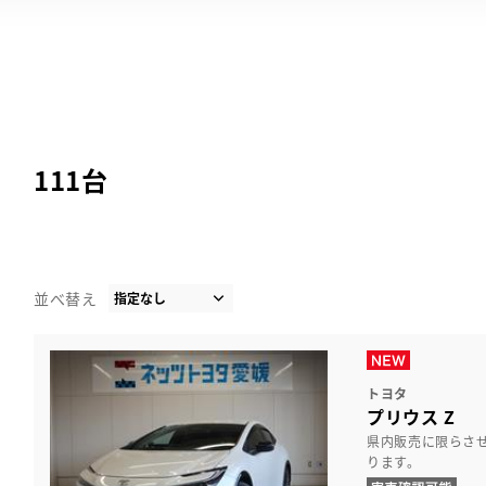
111
台
並べ替え
トヨタ
プリウス Z
県内販売に限らさ
ります。