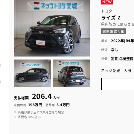
トヨタ
ライズ Z
県内販売に限らさ
2022年(R4年
年式
なし
修復
定期点検整備
整備
ネッツ愛媛 大洲
206.4
万円
支払総額
198万円
8.4万円
車両価格
諸費用
※ 価格は展示店にて8月登録の場合
※ 消費税10％込み