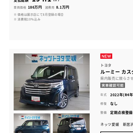
支払総額
186万円
8.1万円
車両価格
諸費用
※ 価格は展示店にて8月登録の場合
※ 消費税10％込み
トヨタ
ルーミー カス
県内販売に限らさ
2022年(R4年
年式
なし
修復
定期点検整備
整備
ネッツ愛媛 新居