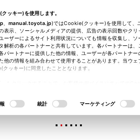
e(クッキー)を使用します。
jp
、
manual.toyota.jp
)ではCookie(クッキー)を使用して
の表示、ソーシャルメディアの提供、広告の表示回数やクリ
ユーザーによるサイト利用状況についても情報を収集し、ソ
タ解析の各パートナーと共有しています。各パートナーは、
各パートナーに提供した他の情報、ユーザーが各パートナー
た他の情報を組み合わせて使用することがあります。当ウェ
オンライン購入
お気に入り
保存した見積り
閲覧履歴
お住まいの地
ie(クッキー)に同意したこととなります。
許可」をクリックすることで、お客様のデバイスにすべてのCook
意したことになります。Cookie(クッキー)のオプトアウト
るにあたっては、当社の「
Cookie（クッキー）情報の取り
報
統計
マーケティング