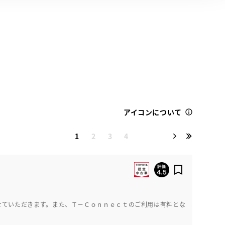
アイコンについて
1
2
3
4
せていただきます。また、Ｔ－Ｃｏｎｎｅｃｔのご利用は有料とな