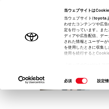
TOYOTA
当ウェブサイトはCooki
当ウェブサイト(
toyota.
わせたコンテンツや広告
ラインアップ
オーナーサポート
トピックス
定を行っています。また
ディアや広告配信、デー
トヨタ認定中古車
された情報とユーザーが
を使用したときに収集し
中古車を探す
トヨタ認定中古車の魅力
3つの買い方
使用を続行するとCook
「すべてのCookieを
ー)が保存されることに同
更、同意を撤回したりす
同
必須
設定情
て
」をご覧ください。
意
の
選
択