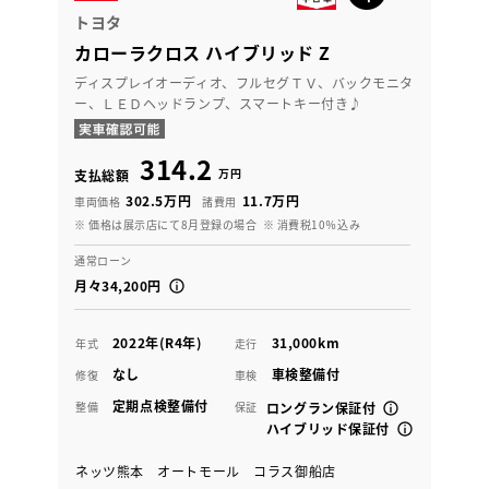
トヨタ
カローラクロス ハイブリッド Z
ディスプレイオーディオ、フルセグＴＶ、バックモニタ
ー、ＬＥＤヘッドランプ、スマートキー付き♪
314.2
万円
支払総額
302.5万円
11.7万円
車両価格
諸費用
※ 価格は展示店にて8月登録の場合
※ 消費税10％込み
通常ローン
月々34,200円
2022年(R4年)
31,000km
年式
走行
なし
車検整備付
修復
車検
定期点検整備付
整備
保証
ロングラン保証付
ハイブリッド保証付
ネッツ熊本 オートモール コラス御船店