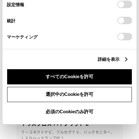
選
デバイスにすべてのCookie(クッキー)が保存されることに同
設定情報
択
意したことになります。Cookie(クッキー)のオプトアウト、
設定の変更、同意を撤回したりするにあたっては、当社の
統計
「
Cookie（クッキー）情報の取り扱いについて
」をご覧くだ
さい。
マーケティング
詳細を表示
すべてのCookieを許可
選択中のCookieを許可
必須のCookieのみ許可
トヨタ
ヤリスクロス ハイブリッド Z
Ｔ－コネクトナビ、フルセグＴＶ、バックモニター、
ＬＥＤヘッドランプ付♪