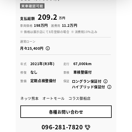
209.2
万円
支払総額
198万円
11.2万円
車両価格
諸費用
※ 価格は展示店にて8月登録の場合
※ 消費税10％込み
通常ローン
月々25,400円
2021年(R3年)
67,000km
年式
走行
なし
車検整備付
修復
車検
定期点検整備付
整備
保証
ロングラン保証付
ハイブリッド保証付
ネッツ熊本 オートモール コラス御船店
各種お問い合わせ
096-281-7820