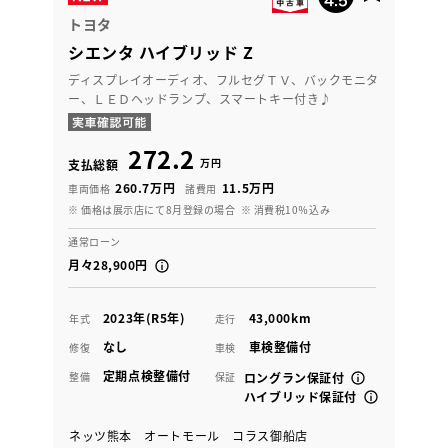
トヨタ
シエンタ ハイブリッド Z
ディスプレイオーディオ、フルセグＴＶ、バックモニタ
ー、ＬＥＤヘッドランプ、スマートキー付き♪
272.2
万円
支払総額
260.7万円
11.5万円
車両価格
諸費用
※ 価格は展示店にて8月登録の場合
※ 消費税10％込み
通常ローン
月々28,900円
2023年(R5年)
43,000km
年式
走行
なし
車検整備付
修復
車検
定期点検整備付
整備
保証
ロングラン保証付
ハイブリッド保証付
ネッツ熊本 オートモール コラス御船店