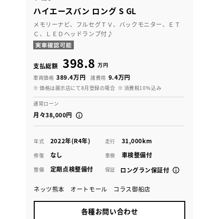
ハイエースバン ロング S GL
メモリーナビ、フルセグＴＶ、バックモニター、ＥＴ
Ｃ、ＬＥＤヘッドランプ付♪
398.8
万円
支払総額
389.4万円
9.4万円
車両価格
諸費用
※ 価格は展示店にて8月登録の場合
※ 消費税10％込み
通常ローン
月々38,000円
2022年(R4年)
31,000km
年式
走行
なし
車検整備付
修復
車検
定期点検整備付
整備
保証
ロングラン保証付
ネッツ熊本 オートモール コラス御船店
各種お問い合わせ