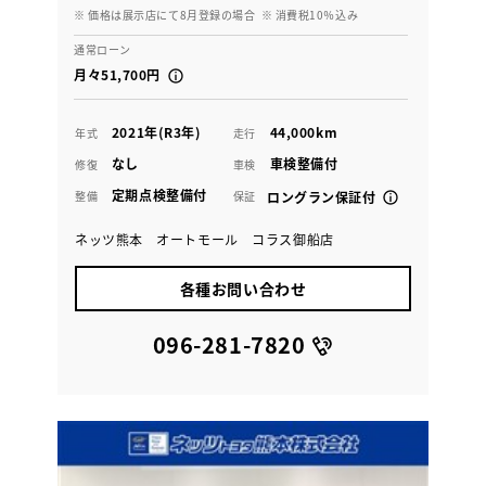
※ 価格は展示店にて8月登録の場合
※ 消費税10％込み
通常ローン
月々51,700円
2021年(R3年)
44,000km
年式
走行
なし
車検整備付
修復
車検
定期点検整備付
整備
保証
ロングラン保証付
ネッツ熊本 オートモール コラス御船店
各種お問い合わせ
096-281-7820