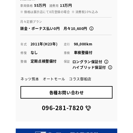
55万円
13万円
車両価格
諸費用
※ 価格は展示店にて8月登録の場合
※ 消費税10％込み
月々定額プラン
頭金・ボーナス払い0円 月々10,600円
2011年(H23年)
98,000km
年式
走行
なし
車検整備付
修復
車検
定期点検整備付
整備
保証
ロングラン保証付
ハイブリッド保証付
ネッツ熊本 オートモール コラス御船店
各種お問い合わせ
096-281-7820