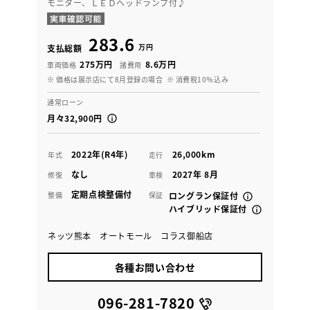
モニター、ＬＥＤヘッドランプ付♪
283.6
万円
支払総額
275万円
8.6万円
車両価格
諸費用
※ 価格は展示店にて8月登録の場合
※ 消費税10％込み
通常ローン
月々32,900円
2022年(R4年)
26,000km
年式
走行
なし
2027年 8月
修復
車検
定期点検整備付
整備
保証
ロングラン保証付
ハイブリッド保証付
ネッツ熊本 オートモール コラス御船店
各種お問い合わせ
096-281-7820