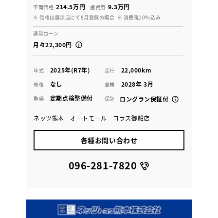
214.5万円
9.3万円
車両価格
諸費用
※ 価格は展示店にて8月登録の場合
※ 消費税10％込み
通常ローン
月々22,300円
2025年(R7年)
22,000km
年式
走行
なし
2028年 3月
修復
車検
定期点検整備付
整備
保証
ロングラン保証付
ネッツ熊本 オートモール コラス御船店
各種お問い合わせ
096-281-7820