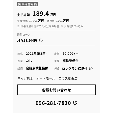
189.4
万円
支払総額
179.3万円
10.1万円
車両価格
諸費用
※ 価格は展示店にて8月登録の場合
※ 消費税10％込み
通常ローン
月々23,200円
2021年(R3年)
50,000km
年式
走行
なし
車検整備付
修復
車検
定期点検整備付
整備
保証
ロングラン保証付
ネッツ熊本 オートモール コラス御船店
各種お問い合わせ
096-281-7820