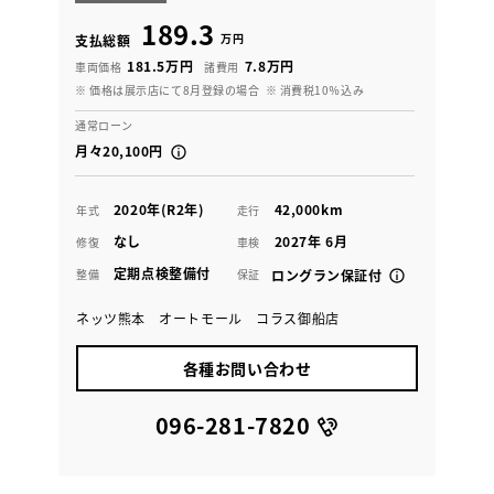
189.3
万円
支払総額
181.5万円
7.8万円
車両価格
諸費用
※ 価格は展示店にて8月登録の場合
※ 消費税10％込み
通常ローン
月々20,100円
2020年(R2年)
42,000km
年式
走行
なし
2027年 6月
修復
車検
定期点検整備付
整備
保証
ロングラン保証付
ネッツ熊本 オートモール コラス御船店
各種お問い合わせ
096-281-7820