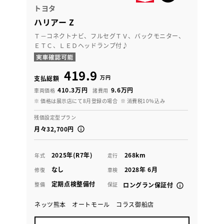
トヨタ
ハリアー Z
Ｔ－コネクトナビ、フルセグＴＶ、バックモニター、
ＥＴＣ、ＬＥＤヘッドランプ付♪
419.9
万円
支払総額
410.3万円
9.6万円
車両価格
諸費用
※ 価格は展示店にて8月登録の場合
※ 消費税10％込み
残価設定型プラン
月々32,700円
2025年(R7年)
268km
年式
走行
なし
2028年 6月
修復
車検
定期点検整備付
整備
保証
ロングラン保証付
ネッツ熊本 オートモール コラス御船店