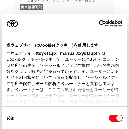
ー、ＬＥＤヘッドランプ、スマートキー付き♪
233.2
万円
支払総額
225.5万円
7.7万円
車両価格
諸費用
※ 価格は展示店にて8月登録の場合
※ 消費税10％込み
残価設定型プラン
当ウェブサイトはCookie(クッキー)を使用します。
月々27,800円
当ウェブサイト(
toyota.jp
、
manual.toyota.jp
)では
Cookie(クッキー)を使用して、ユーザーに合わせたコンテン
2021年(R3年)
59,000km
年式
走行
ツや広告の表示、ソーシャルメディアの提供、広告の表示回
数やクリック数の測定を行っています。またユーザーによる
なし
2026年 12月
修復
車検
サイト利用状況についても情報を収集し、ソーシャルメディ
定期点検整備付
整備
保証
ロングラン保証付
アや広告配信、データ解析の各パートナーと共有していま
ハイブリッド保証付
す。各パートナーは、ここで収集された情報とユーザーが各
パートナーに提供した他の情報、ユーザーが各パートナーの
ネッツ熊本 オートモール コラス御船店
サービスを使用したときに収集した他の情報を組み合わせて
使用することがあります。当ウェブサイトの使用を続行する
各種お問い合わせ
同
とCookie(クッキー)に同意したこととなります。
必須
意
096-281-7820
の
「すべてのCookieを許可」をクリックすることで、お客様の