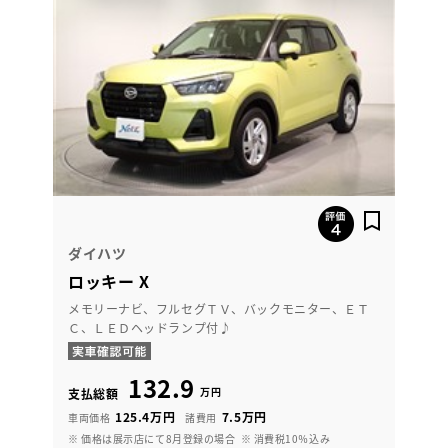
ダイハツ
ロッキー X
メモリーナビ、フルセグＴＶ、バックモニター、ＥＴ
Ｃ、ＬＥＤヘッドランプ付♪
132.9
万円
支払総額
125.4万円
7.5万円
車両価格
諸費用
※ 価格は展示店にて8月登録の場合
※ 消費税10％込み