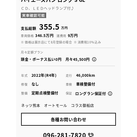
ＣＤ、ＬＥＤヘッドランプ付♪
355.5
万円
支払総額
346.5万円
9万円
車両価格
諸費用
※ 価格は展示店にて8月登録の場合
※ 消費税10％込み
月々定額プラン
頭金・ボーナス払い0円 月々45,500円
2022年(R4年)
46,000km
年式
走行
なし
車検整備付
修復
車検
定期点検整備付
整備
保証
ロングラン保証付
ネッツ熊本 オートモール コラス御船店
各種お問い合わせ
096-281-7820