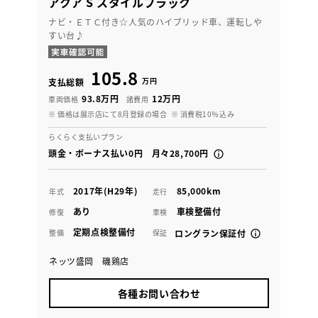
アクア S スタイルブラック
ナビ・ＥＴＣ付き☆人気のハイブリッド車、運転しや
すい台♪
105.8
万円
支払総額
93.8万円
12万円
車両価格
諸費用
※ 価格は展示店にて8月登録の場合
※ 消費税10％込み
らくらく支払いプラン
頭金・ボーナス払い0円 月々28,700円
2017年(H29年)
85,000km
年式
走行
あり
車検整備付
修復
車検
定期点検整備付
整備
保証
ロングラン保証付
ネッツ盛岡 磯鶏店
各種お問い合わせ