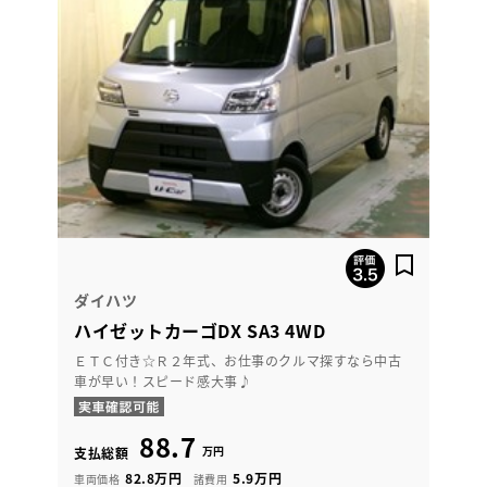
ダイハツ
ハイゼットカーゴDX SA3 4WD
ＥＴＣ付き☆Ｒ２年式、お仕事のクルマ探すなら中古
車が早い！スピード感大事♪
88.7
万円
支払総額
82.8万円
5.9万円
車両価格
諸費用