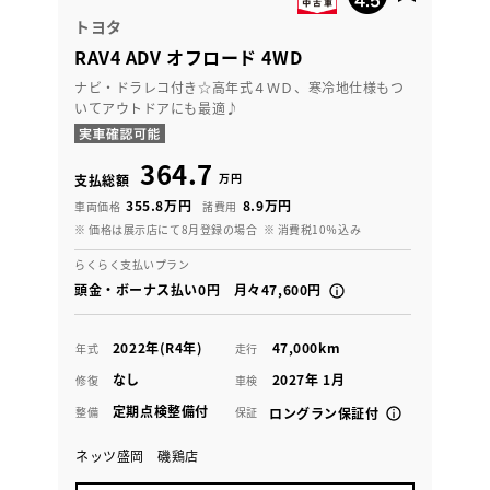
トヨタ
RAV4 ADV オフロード 4WD
ナビ・ドラレコ付き☆高年式４ＷＤ、寒冷地仕様もつ
いてアウトドアにも最適♪
364.7
万円
支払総額
355.8万円
8.9万円
車両価格
諸費用
※ 価格は展示店にて8月登録の場合
※ 消費税10％込み
らくらく支払いプラン
頭金・ボーナス払い0円 月々47,600円
2022年(R4年)
47,000km
年式
走行
なし
2027年 1月
修復
車検
定期点検整備付
整備
保証
ロングラン保証付
ネッツ盛岡 磯鶏店