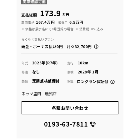
173.9
万円
支払総額
167.4万円
6.5万円
車両価格
諸費用
※ 価格は展示店にて8月登録の場合
※ 消費税10％込み
らくらく支払いプラン
頭金・ボーナス払い0円 月々32,700円
2025年(R7年)
10km
年式
走行
なし
2028年 1月
修復
車検
定期点検整備付
整備
保証
ロングラン保証付
ネッツ盛岡 磯鶏店
各種お問い合わせ
0193-63-7811