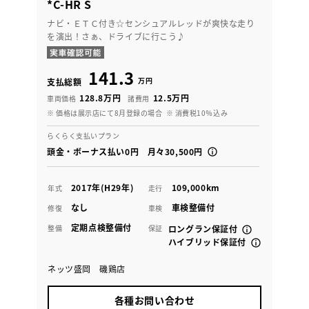
*C-HR S
ナビ・ＥＴＣ付き☆センシュアルレッドが爽快な走り
を演出！さぁ、ドライブに行こう♪
141.3
万円
支払総額
128.8万円
12.5万円
車両価格
諸費用
※ 価格は展示店にて8月登録の場合
※ 消費税10％込み
らくらく支払いプラン
頭金・ボーナス払い0円 月々30,500円
2017年(H29年)
109,000km
年式
走行
なし
車検整備付
修復
車検
定期点検整備付
整備
保証
ロングラン保証付
ハイブリッド保証付
ネッツ盛岡 磯鶏店
各種お問い合わせ