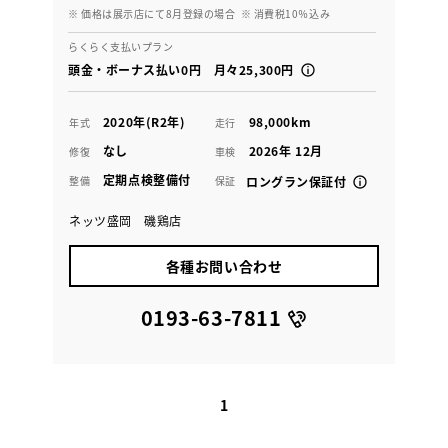
※ 価格は展示店にて8月登録の場合
※ 消費税10％込み
らくらく支払いプラン
頭金・ボーナス払い0円 月々25,300円
2020年(R2年)
98,000km
年式
走行
なし
2026年 12月
修復
車検
定期点検整備付
整備
保証
ロングラン保証付
ネッツ盛岡 磯鶏店
各種お問い合わせ
0193-63-7811
1