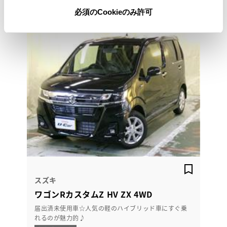
必須のCookieのみ許可
スズキ
ワゴンRカスタムZ HV ZX 4WD
届出済未使用車☆人気の軽のハイブリッド車にすぐ乗
れるのが魅力的♪