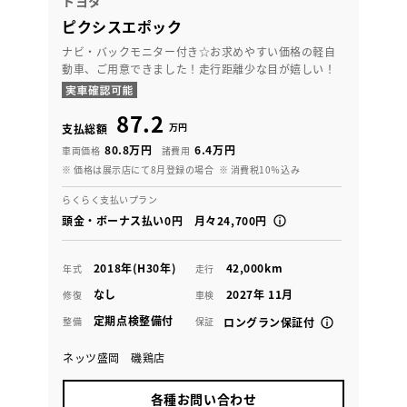
トヨタ
ピクシスエポック
ナビ・バックモニター付き☆お求めやすい価格の軽自
動車、ご用意できました！走行距離少な目が嬉しい！
87.2
万円
支払総額
80.8万円
6.4万円
車両価格
諸費用
※ 価格は展示店にて8月登録の場合
※ 消費税10％込み
らくらく支払いプラン
頭金・ボーナス払い0円 月々24,700円
2018年(H30年)
42,000km
年式
走行
なし
2027年 11月
修復
車検
定期点検整備付
整備
保証
ロングラン保証付
ネッツ盛岡 磯鶏店
各種お問い合わせ