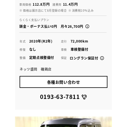
112.8万円
11.4万円
車両価格
諸費用
※ 価格は展示店にて8月登録の場合
※ 消費税10％込み
らくらく支払いプラン
頭金・ボーナス払い0円 月々26,700円
2020年(R2年)
72,000km
年式
走行
なし
車検整備付
修復
車検
定期点検整備付
整備
保証
ロングラン保証付
ネッツ盛岡 磯鶏店
各種お問い合わせ
0193-63-7811