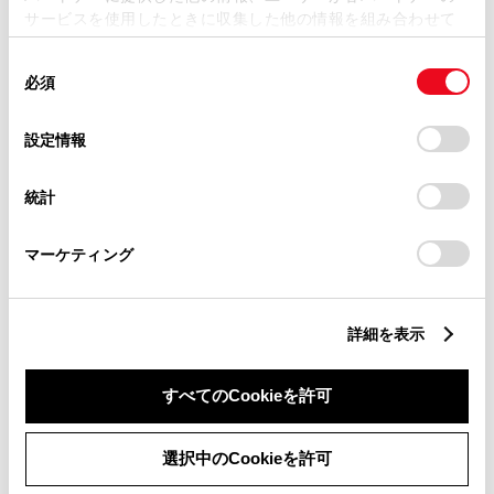
片側スライドドア付き！
サービスを使用したときに収集した他の情報を組み合わせて
使用することがあります。当ウェブサイトの使用を続行する
同
とCookie(クッキー)に同意したこととなります。
195.6
必須
意
万円
支払総額
の
「すべてのCookieを許可」をクリックすることで、お客様の
188.9万円
6.7万円
車両価格
諸費用
選
デバイスにすべてのCookie(クッキー)が保存されることに同
設定情報
※ 価格は展示店にて8月登録の場合
※ 消費税10％込み
択
意したことになります。Cookie(クッキー)のオプトアウト、
らくらく支払いプラン
設定の変更、同意を撤回したりするにあたっては、当社の
統計
頭金・ボーナス払い0円 月々36,900円
「
Cookie（クッキー）情報の取り扱いについて
」をご覧くだ
さい。
マーケティング
2025年(R7年)
10km
年式
走行
なし
2028年 1月
修復
車検
定期点検整備付
整備
保証
ロングラン保証付
詳細を表示
ネッツ盛岡 磯鶏店
すべてのCookieを許可
各種お問い合わせ
選択中のCookieを許可
0193-63-7811