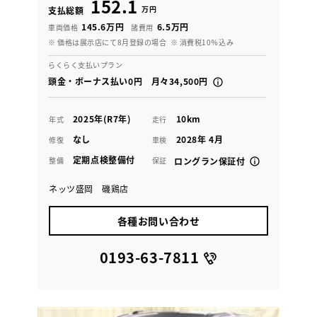
152.1
万円
支払総額
145.6万円
6.5万円
車両価格
諸費用
※ 価格は展示店にて8月登録の場合
※ 消費税10％込み
らくらく支払いプラン
頭金・ボーナス払い0円 月々34,500円
2025年(R7年)
10km
年式
走行
なし
2028年 4月
修復
車検
定期点検整備付
整備
保証
ロングラン保証付
ネッツ盛岡 磯鶏店
各種お問い合わせ
0193-63-7811