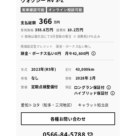
ヴォクシー HV S-Z
366
万円
支払総額
355.8万円
10.2万円
車両価格
諸費用
※ 価格は展示店にて8月登録の場合
※ 消費税10％込み
残価設定型クレジット 頭金・ボーナス払い無し
頭金・ボーナス払い0円 月々42,600円
2023年(R5年)
43,000km
年式
走行
なし
2028年 2月
修復
車検
定期点検整備付
整備
保証
ロングラン保証付
ハイブリッド保証付
愛知トヨタ（知多・三河地区） キャラット知立店
各種お問い合わせ
0566-84-5788