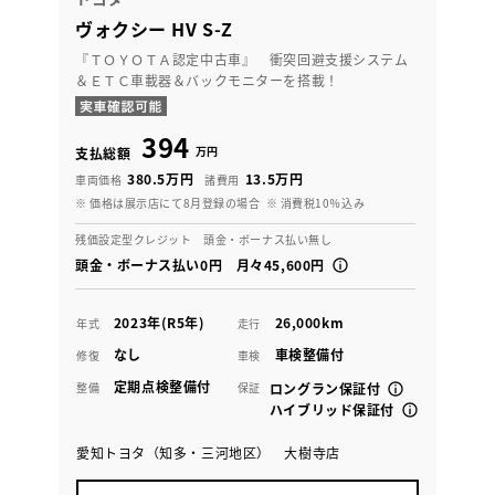
ヴォクシー HV S-Z
『ＴＯＹＯＴＡ認定中古車』 衝突回避支援システム
＆ＥＴＣ車載器＆バックモニターを搭載！
394
万円
支払総額
380.5万円
13.5万円
車両価格
諸費用
※ 価格は展示店にて8月登録の場合
※ 消費税10％込み
残価設定型クレジット 頭金・ボーナス払い無し
頭金・ボーナス払い0円 月々45,600円
2023年(R5年)
26,000km
年式
走行
なし
車検整備付
修復
車検
定期点検整備付
整備
保証
ロングラン保証付
ハイブリッド保証付
愛知トヨタ（知多・三河地区） 大樹寺店