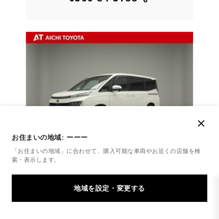
お住まいの地域:
ーーー
「お住まいの地域」に合わせて、購入可能な車両やお近くの店舗を
検
索・表示します。
トヨタ
ヴォクシー S-Z
『ＴＯＹＯＴＡ認定中古車』 衝突回避支援システム