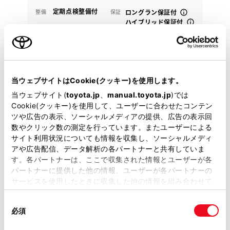
定期点検整備付
整備
保証
ロングラン保証付
ハイブリッド保証付
愛知トヨタ（知多・三河地区） 岡崎中店
各種お問い合わせ
当ウェブサイトはCookie(クッキー)を使用します。
0564-54-1015
当ウェブサイト(
toyota.jp
、
manual.toyota.jp
)では
Cookie(クッキー)を使用して、ユーザーに合わせたコンテン
ツや広告の表示、ソーシャルメディアの提供、広告の表示回
数やクリック数の測定を行っています。またユーザーによる
サイト利用状況についても情報を収集し、ソーシャルメディ
アや広告配信、データ解析の各パートナーと共有していま
す。各パートナーは、ここで収集された情報とユーザーが各
パートナーに提供した他の情報、ユーザーが各パートナーの
サービスを使用したときに収集した他の情報を組み合わせて
使用することがあります。当ウェブサイトの使用を続行する
同
とCookie(クッキー)に同意したこととなります。
必須
意
の
「すべてのCookieを許可」をクリックすることで、お客様の