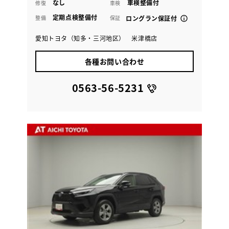
なし
車検整備付
修復
車検
定期点検整備付
整備
保証
ロングラン保証付
愛知トヨタ（知多・三河地区） 米津橋店
各種お問い合わせ
0563-56-5231