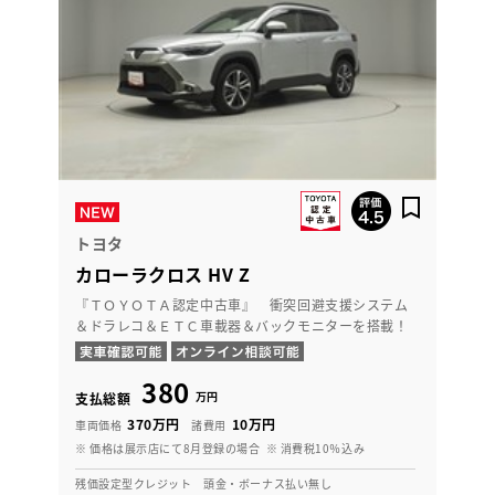
トヨタ
カローラクロス HV Z
『ＴＯＹＯＴＡ認定中古車』 衝突回避支援システム
＆ドラレコ＆ＥＴＣ車載器＆バックモニターを搭載！
380
万円
支払総額
370万円
10万円
車両価格
諸費用
※ 価格は展示店にて8月登録の場合
※ 消費税10％込み
残価設定型クレジット 頭金・ボーナス払い無し