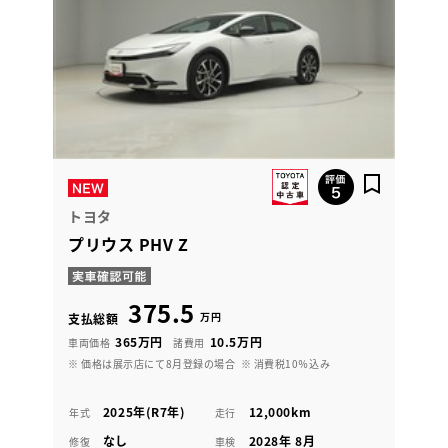
トヨタ
プリウス PHV Z
375.5
万円
支払総額
365万円
10.5万円
車両価格
諸費用
※ 価格は展示店にて8月登録の場合
※ 消費税10％込み
2025年(R7年)
12,000km
年式
走行
なし
2028年 8月
修復
車検