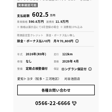
602.5
万円
支払総額
590.6万円
11.9万円
車両価格
諸費用
※ 価格は展示店にて8月登録の場合
※ 消費税10％込み
残価設定型クレジット 頭金・ボーナス払い無し
頭金・ボーナス払い0円 月々70,800円
2026年(R8年)
122km
年式
走行
なし
2029年 4月
修復
車検
定期点検整備付
整備
保証
ロングラン保証付
愛知トヨタ（知多・三河地区） 刈谷池田店
各種お問い合わせ
0566-22-6666