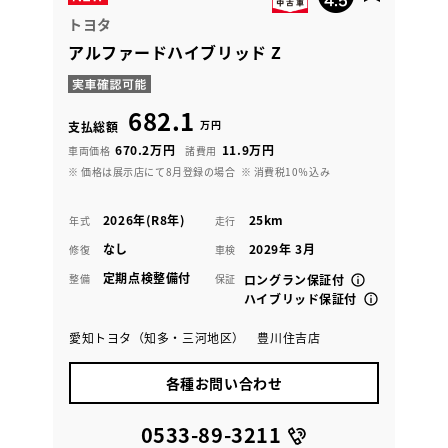
トヨタ
アルファードハイブリッド Z
682.1
万円
支払総額
670.2万円
11.9万円
車両価格
諸費用
※ 価格は展示店にて8月登録の場合
※ 消費税10％込み
2026年(R8年)
25km
年式
走行
なし
2029年 3月
修復
車検
定期点検整備付
整備
保証
ロングラン保証付
ハイブリッド保証付
愛知トヨタ（知多・三河地区） 豊川住吉店
各種お問い合わせ
0533-89-3211