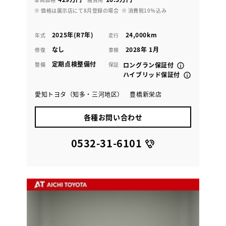
※ 価格は展示店にて8月登録の場合
※ 消費税10％込み
2025年(R7年)
24,000km
年式
走行
なし
2028年 1月
修復
車検
定期点検整備付
整備
保証
ロングラン保証付
ハイブリッド保証付
愛知トヨタ（知多・三河地区） 豊橋新栄店
各種お問い合わせ
0532-31-6101