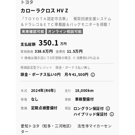
トヨタ
カローラクロス HV Z
『ＴＯＹＯＴＡ認定中古車』 衝突回避支援システム
＆ドラレコ＆ＥＴＣ車載器＆バックモニターを搭載！
350.1
万円
支払総額
338.6万円
11.5万円
車両価格
諸費用
※ 価格は展示店にて8月登録の場合
※ 消費税10％込み
残価設定型クレジット 頭金・ボーナス払い無し
頭金・ボーナス払い0円 月々41,500円
2024年(R6年)
18,000km
年式
走行
なし
車検整備付
修復
車検
定期点検整備付
整備
保証
ロングラン保証付
ハイブリッド保証付
愛知トヨタ（知多・三河地区） 法性寺マイカーセン
ター