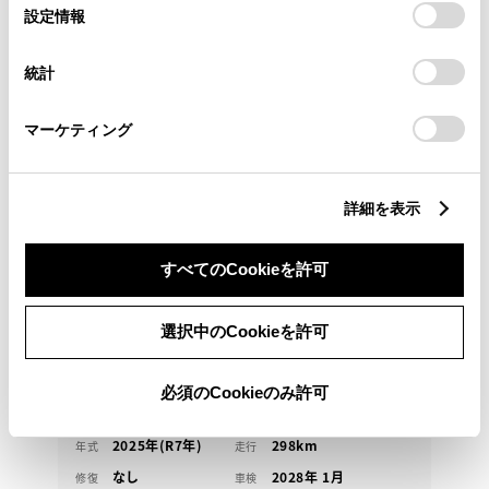
選
デバイスにすべてのCookie(クッキー)が保存されることに同
設定情報
択
意したことになります。Cookie(クッキー)のオプトアウト、
設定の変更、同意を撤回したりするにあたっては、当社の
統計
「
Cookie（クッキー）情報の取り扱いについて
」をご覧くだ
さい。
トヨタ
マーケティング
シエンタ HV Z
『ＴＯＹＯＴＡ認定中古車』 衝突回避支援システム
＆ドラレコ＆ＥＴＣ車載器＆バックモニターを搭載！
詳細を表示
316.7
すべてのCookieを許可
万円
支払総額
307.2万円
9.5万円
車両価格
諸費用
※ 価格は展示店にて8月登録の場合
※ 消費税10％込み
選択中のCookieを許可
残価設定型クレジット 頭金・ボーナス払い無し
頭金・ボーナス払い0円 月々36,800円
必須のCookieのみ許可
2025年(R7年)
298km
年式
走行
なし
2028年 1月
修復
車検