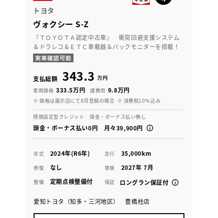
トヨタ
ヴォクシー S-Z
『ＴＯＹＯＴＡ認定中古車』 衝突回避支援システム
＆ドラレコ＆ＥＴＣ車載器＆バックモニターを搭載！
343.3
万円
支払総額
333.5万円
9.8万円
車両価格
諸費用
※ 価格は展示店にて8月登録の場合
※ 消費税10％込み
残価設定型クレジット 頭金・ボーナス払い無し
頭金・ボーナス払い0円 月々39,900円
2024年(R6年)
35,000km
年式
走行
なし
2027年 7月
修復
車検
定期点検整備付
整備
保証
ロングラン保証付
愛知トヨタ（知多・三河地区） 豊橋柱店