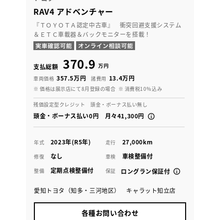
RAV4 アドベンチャー
『ＴＯＹＯＴＡ認定中古車』 衝突回避支援システム
＆ＥＴＣ車載器＆バックモニターを搭載！
370.9
万円
支払総額
357.5万円
13.4万円
車両価格
諸費用
※ 価格は展示店にて8月登録の場合
※ 消費税10％込み
残価設定型クレジット 頭金・ボーナス払い無し
頭金・ボーナス払い0円 月々41,300円
2023年(R5年)
27,000km
年式
走行
なし
車検整備付
修復
車検
定期点検整備付
整備
保証
ロングラン保証付
愛知トヨタ（知多・三河地区） キャラット知立店
各種お問い合わせ