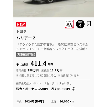
トヨタ
ハリアー Z
『ＴＯＹＯＴＡ認定中古車』 衝突回避支援システム
＆ドラレコ＆ＥＴＣ車載器＆バックモニターを搭載！
411.4
万円
支払総額
398万円
13.4万円
車両価格
諸費用
※ 価格は展示店にて8月登録の場合
※ 消費税10％込み
残価設定型クレジット 頭金・ボーナス払い無し
頭金・ボーナス払い0円 月々45,900円
2024年(R6年)
14,000km
年式
走行