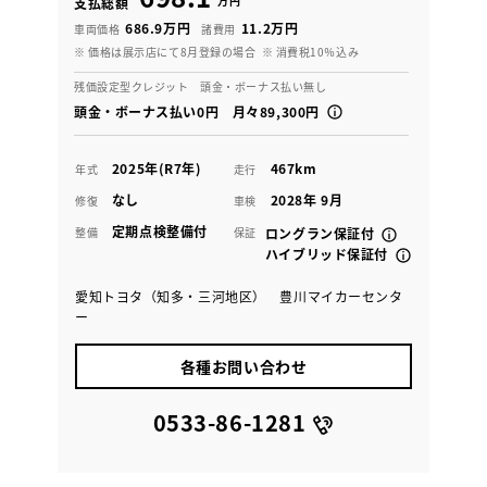
万円
支払総額
686.9万円
11.2万円
車両価格
諸費用
※ 価格は展示店にて8月登録の場合
※ 消費税10％込み
残価設定型クレジット 頭金・ボーナス払い無し
頭金・ボーナス払い0円 月々89,300円
2025年(R7年)
467km
年式
走行
なし
2028年 9月
修復
車検
定期点検整備付
整備
保証
ロングラン保証付
ハイブリッド保証付
愛知トヨタ（知多・三河地区） 豊川マイカーセンタ
ー
各種お問い合わせ
0533-86-1281