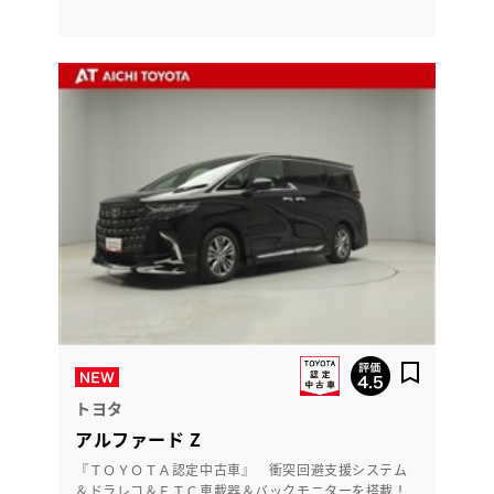
トヨタ
アルファード Z
『ＴＯＹＯＴＡ認定中古車』 衝突回避支援システム
＆ドラレコ＆ＥＴＣ車載器＆バックモニターを搭載！