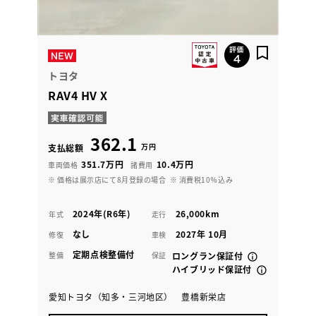
トヨタ
RAV4 HV X
362.1
万円
支払総額
351.7万円
10.4万円
車両価格
諸費用
※ 価格は展示店にて8月登録の場合
※ 消費税10％込み
2024年(R6年)
26,000km
年式
走行
なし
2027年 10月
修復
車検
定期点検整備付
整備
保証
ロングラン保証付
ハイブリッド保証付
愛知トヨタ（知多・三河地区） 豊橋新栄店