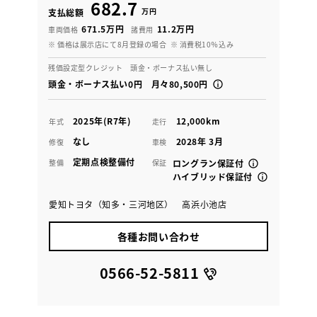
682.7
万円
支払総額
671.5万円
11.2万円
車両価格
諸費用
※ 価格は展示店にて8月登録の場合
※ 消費税10％込み
残価設定型クレジット 頭金・ボーナス払い無し
頭金・ボーナス払い0円 月々80,500円
2025年(R7年)
12,000km
年式
走行
なし
2028年 3月
修復
車検
定期点検整備付
整備
保証
ロングラン保証付
ハイブリッド保証付
愛知トヨタ（知多・三河地区） 高浜小池店
各種お問い合わせ
0566-52-5811