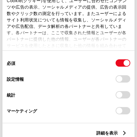
Cookie(クッキー)を使用して、ユーザーに合わせたコンテン
ツや広告の表示、ソーシャルメディアの提供、広告の表示回
トヨタ認定中古車
数やクリック数の測定を行っています。またユーザーによる
サイト利用状況についても情報を収集し、ソーシャルメディ
トヨタ認定中古車ライト
アや広告配信、データ解析の各パートナーと共有していま
オンライン購入できる中古車のみ表示
す。各パートナーは、ここで収集された情報とユーザーが各
パートナーに提供した他の情報、ユーザーが各パートナーの
サービスを使用したときに収集した他の情報を組み合わせて
条件に該当する物件は見つかりませんでした。検索条件を変更
使用することがあります。当ウェブサイトの使用を続行する
同
してもう一度検索をしてください。
とCookie(クッキー)に同意したこととなります。
必須
意
の
「すべてのCookieを許可」をクリックすることで、お客様の
選
デバイスにすべてのCookie(クッキー)が保存されることに同
設定情報
択
意したことになります。Cookie(クッキー)のオプトアウト、
設定の変更、同意を撤回したりするにあたっては、当社の
統計
地域・都道府県から探す
「
Cookie（クッキー）情報の取り扱いについて
」をご覧くだ
さい。
マーケティング
ボディカラーから探す
詳細を表示
装備から探す