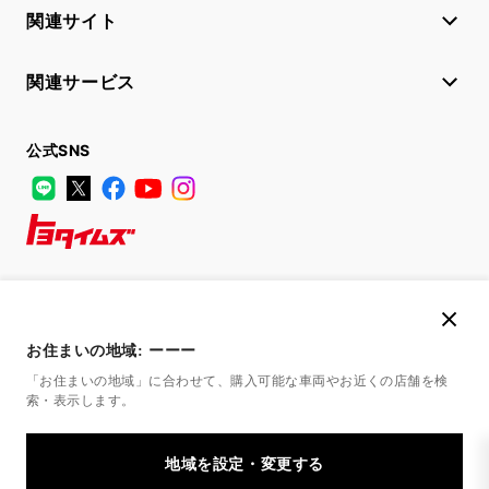
関連サイト
関連サービス
公式SNS
LINE
X
Facebook
YouTube
Instagram
トヨタイムズ
TOYOTA Mail Magazine
登録はこちら
お住まいの地域:
ーーー
「お住まいの地域」に合わせて、購入可能な車両やお近くの店舗を
検
索・表示します。
サイトマップ
サイト利用について
個人情報の取扱いについて
TOYOTAアカウント利用規約
反社会的勢力に対する基本方針
企業情報
リコール情報