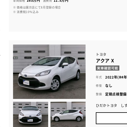
165万円
11.5万円
車両価格
諸費用
※ 価格は展示店にて8月登録の場合
※ 消費税10％込み
トヨタ
アクア X
2022年(R4年
年式
なし
修復
定期点検整備
整備
ひだかトヨタ し