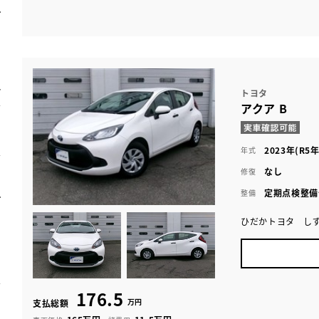
トヨタ
アクア B
2023年(R5年
年式
なし
修復
定期点検整備
整備
ひだかトヨタ し
176.5
万円
支払総額