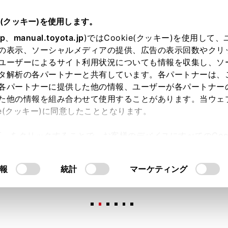
e(クッキー)を使用します。
jp
、
manual.toyota.jp
)ではCookie(クッキー)を使用して
の表示、ソーシャルメディアの提供、広告の表示回数やクリ
ユーザーによるサイト利用状況についても情報を収集し、ソ
タ解析の各パートナーと共有しています。各パートナーは、
各パートナーに提供した他の情報、ユーザーが各パートナー
た他の情報を組み合わせて使用することがあります。当ウェ
オンライン購入
お気に入り
保存した見積り
閲覧履歴
お住まいの地
ie(クッキー)に同意したこととなります。
許可」をクリックすることで、お客様のデバイスにすべてのCook
意したことになります。Cookie(クッキー)のオプトアウト
るにあたっては、当社の「
Cookie（クッキー）情報の取り
報
統計
マーケティング