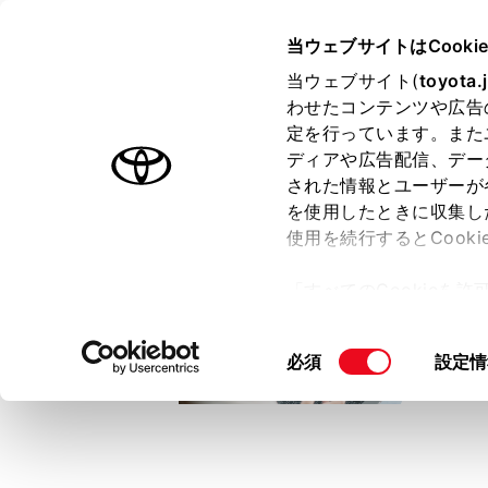
TOYOTA
当ウェブサイトはCooki
当ウェブサイト(
toyota.
わせたコンテンツや広告
ラインアップ
オーナーサポート
トピックス
定を行っています。また
ディアや広告配信、デー
トヨタ認定中古車
された情報とユーザーが
を使用したときに収集し
中古車を探す
トヨタ認定中古車の魅力
3つの買い方
使用を続行するとCook
「すべてのCookieを
ー)が保存されることに同
更、同意を撤回したりす
同
必須
設定情
て
」をご覧ください。
意
の
選
択