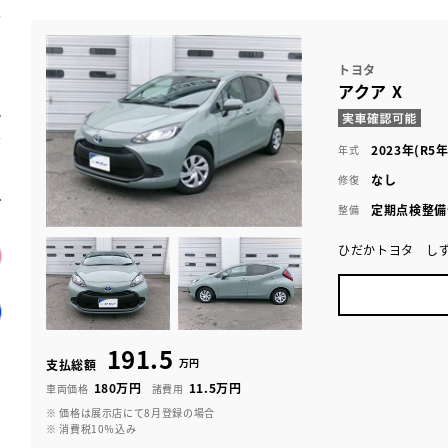
トヨタ
アクア X
2023年(R5年
年式
なし
修復
定期点検整備
整備
ひだかトヨタ し
191.5
万円
支払総額
180万円
11.5万円
車両価格
諸費用
※ 価格は展示店にて8月登録の場合
※ 消費税10％込み