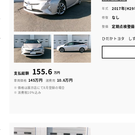
2017年(H29
年式
なし
修復
定期点検整備
整備
ひだかトヨタ し
155.6
万円
支払総額
145万円
10.6万円
車両価格
諸費用
※ 価格は展示店にて8月登録の場合
※ 消費税10％込み