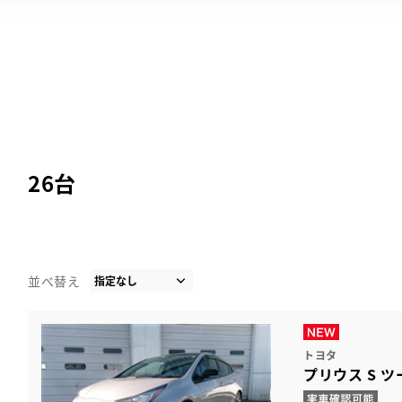
26
台
並べ替え
トヨタ
プリウス S 