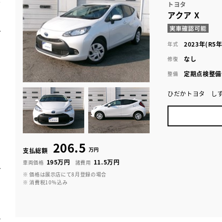
トヨタ
アクア X
2023年(R5年
年式
なし
修復
定期点検整備
整備
ひだかトヨタ し
206.5
万円
支払総額
195万円
11.5万円
車両価格
諸費用
※ 価格は展示店にて8月登録の場合
※ 消費税10％込み