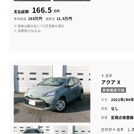
166.5
万円
支払総額
155万円
11.5万円
車両価格
諸費用
※ 価格は展示店にて8月登録の場合
※ 消費税10％込み
トヨタ
アクア X
2022年(R4年
年式
なし
修復
定期点検整備
整備
ひだかトヨタ し