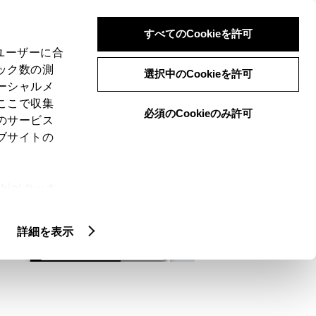
検索
メニュー
ログイン
すべてのCookieを許可
、ユーザーに合
ック数の測
選択中のCookieを許可
ーシャルメ
ここで収集
必須のCookieのみ許可
メニュー
のサービス
ブサイトの
域
未設定
ie(クッキ
、設定の変
扱いについ
詳細を表示