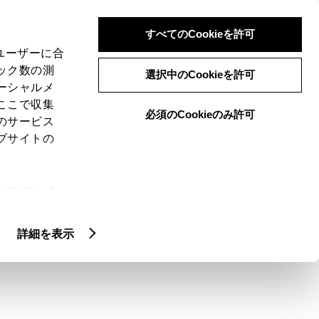
検索
メニュー
ログイン
すべてのCookieを許可
、ユーザーに合
ック数の測
選択中のCookieを許可
ーシャルメ
ここで収集
必須のCookieのみ許可
のサービス
ブサイトの
ie(クッキ
には、どうしたら
、設定の変
扱いについ
詳細を表示