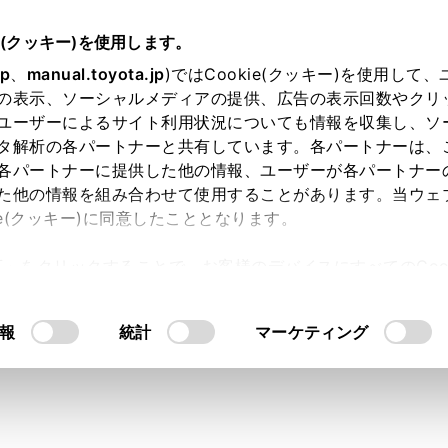
e(クッキー)を使用します。
jp
、
manual.toyota.jp
)ではCookie(クッキー)を使用して
の表示、ソーシャルメディアの提供、広告の表示回数やクリ
ユーザーによるサイト利用状況についても情報を収集し、ソ
タ解析の各パートナーと共有しています。各パートナーは、
各パートナーに提供した他の情報、ユーザーが各パートナー
た他の情報を組み合わせて使用することがあります。当ウェ
ie(クッキー)に同意したこととなります。
許可」をクリックすることで、お客様のデバイスにすべてのCook
】クルマの中で快適に過ごす
意したことになります。Cookie(クッキー)のオプトアウト
るにあたっては、当社の「
Cookie（クッキー）情報の取り
リー（用品）編＞
報
統計
マーケティング