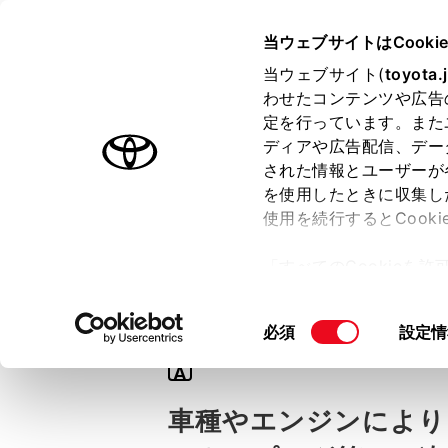
TOYOTA
当ウェブサイトはCooki
当ウェブサイト(
toyota.
わせたコンテンツや広告
ラインアップ
オーナーサポート
トピックス
定を行っています。また
ディアや広告配信、デー
された情報とユーザーが
を使用したときに収集し
使用を続行するとCook
Q
「すべてのCookieを
スパークプラグの
ー)が保存されることに同
更、同意を撤回したりす
同
必須
設定情
て
」をご覧ください。
意
A
の
選
車種やエンジンにより
択