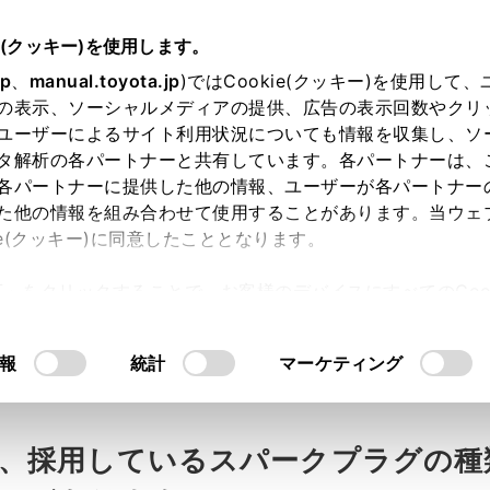
e(クッキー)を使用します。
jp
、
manual.toyota.jp
)ではCookie(クッキー)を使用して
の表示、ソーシャルメディアの提供、広告の表示回数やクリ
ユーザーによるサイト利用状況についても情報を収集し、ソ
タ解析の各パートナーと共有しています。各パートナーは、
各パートナーに提供した他の情報、ユーザーが各パートナー
た他の情報を組み合わせて使用することがあります。当ウェ
ie(クッキー)に同意したこととなります。
許可」をクリックすることで、お客様のデバイスにすべてのCook
点検・交換時期を教えて。
意したことになります。Cookie(クッキー)のオプトアウト
るにあたっては、当社の「
Cookie（クッキー）情報の取り
報
統計
マーケティング
、採用しているスパークプラグの種