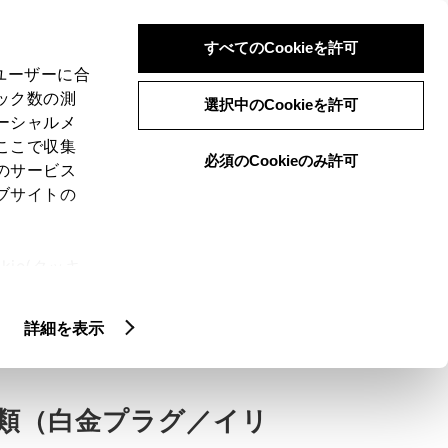
検索
メニュー
ログイン
すべてのCookieを許可
、ユーザーに合
ック数の測
選択中のCookieを許可
ーシャルメ
ここで収集
必須のCookieのみ許可
のサービス
ブサイトの
ie(クッキ
、設定の変
扱いについ
詳細を表示
類（白金プラグ／イリ