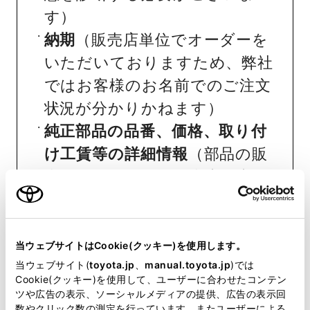
す）
納期
（販売店単位でオーダーを
いただいておりますため、弊社
ではお客様のお名前でのご注文
状況が分かりかねます）
純正部品の品番、価格、取り付
け工賃等の詳細情報
（部品の販
売、取り付け等は販売店を窓口
にご相談いただけますと幸いで
す）
トヨタ販売店へのお問い合わせ
当ウェブサイトはCookie(クッキー)を使用します。
当ウェブサイト(
toyota.jp
、
manual.toyota.jp
)では
等
Cookie(クッキー)を使用して、ユーザーに合わせたコンテン
ツや広告の表示、ソーシャルメディアの提供、広告の表示回
おクルマに関するお問い合わせ
数やクリック数の測定を行っています。またユーザーによる