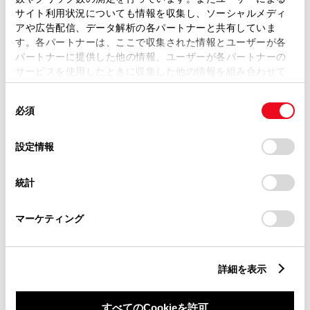
サイト利用状況についても情報を収集し、ソーシャルメディ
は、自動車検査証（車検証）をご
アや広告配信、データ解析の各パートナーと共有していま
用意いただくとスムーズな対応
す。各パートナーは、ここで収集された情報とユーザーが各
パートナーに提供した他の情報、ユーザーが各パートナーの
が可能です。
サービスを使用したときに収集した他の情報を組み合わせて
使用することがあります。当ウェブサイトの使用を続行する
同
とCookie(クッキー)に同意したこととなります。
必須
意
リコール等情報はこちら
の
「すべてのCookieを許可」をクリックすることで、お客様の
選
デバイスにすべてのCookie(クッキー)が保存されることに同
設定情報
択
意したことになります。Cookie(クッキー)のオプトアウト、
設定の変更、同意を撤回したりするにあたっては、当社の
統計
「
Cookie（クッキー）情報の取り扱いについて
」をご覧くだ
さい。
マーケティング
チャットでお問い合わせ
詳細を表示
受付：10:00～18:00
（長期連休などの当社指定日を除く）
すべてのCookieを許可