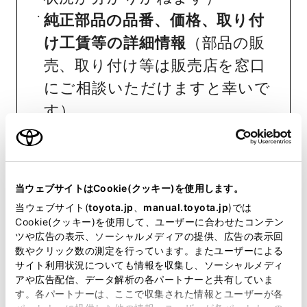
純正部品の品番、価格、取り付
け工賃等の詳細情報
（部品の販
売、取り付け等は販売店を窓口
にご相談いただけますと幸いで
す）
トヨタ販売店へのお問い合わせ
等
当ウェブサイトはCookie(クッキー)を使用します。
おクルマに関するお問い合わせ
当ウェブサイト(
toyota.jp
、
manual.toyota.jp
)では
は、自動車検査証（車検証）をご
Cookie(クッキー)を使用して、ユーザーに合わせたコンテン
ツや広告の表示、ソーシャルメディアの提供、広告の表示回
用意いただくとスムーズな対応
数やクリック数の測定を行っています。またユーザーによる
が可能です。
サイト利用状況についても情報を収集し、ソーシャルメディ
アや広告配信、データ解析の各パートナーと共有していま
す。各パートナーは、ここで収集された情報とユーザーが各