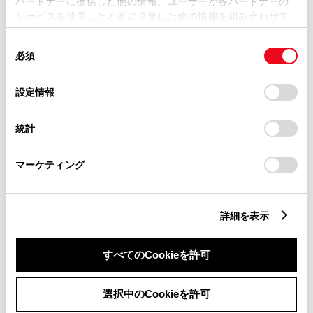
パートナーに提供した他の情報、ユーザーが各パートナーの
リコール等情報はこちら
サービスを使用したときに収集した他の情報を組み合わせて
使用することがあります。当ウェブサイトの使用を続行する
同
とCookie(クッキー)に同意したこととなります。
必須
意
の
「すべてのCookieを許可」をクリックすることで、お客様の
選
デバイスにすべてのCookie(クッキー)が保存されることに同
設定情報
択
意したことになります。Cookie(クッキー)のオプトアウト、
設定の変更、同意を撤回したりするにあたっては、当社の
統計
「
Cookie（クッキー）情報の取り扱いについて
」をご覧くだ
チャットでお問い合わせ
さい。
受付：10:00～18:00
マーケティング
（長期連休などの当社指定日を除く）
詳細を表示
画面右下の
を選択してくださ
すべてのCookieを許可
い。
チャットでのお問い合わせはお待たせ
選択中のCookieを許可
時間が少なくご案内が可能です。