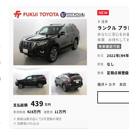
トヨタ
ランクル プラド
あなたに安心をお
来場 お待ちして
2022年(R4年
年式
なし
修復
定期点検整備
整備
福井トヨタ 本店
439
万円
支払総額
428万円
11万円
車両価格
諸費用
※ 価格は展示店にて8月登録の場合
※ 消費税10％込み