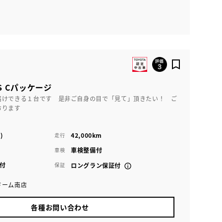
S Cパッケージ
届けできる１台です 是非ご自身の目で「見て」頂きたい！ ご
おります
)
42,000km
走行
車検整備付
車検
付
保証
ロングラン保証付
ドーム南店
各種お問い合わせ