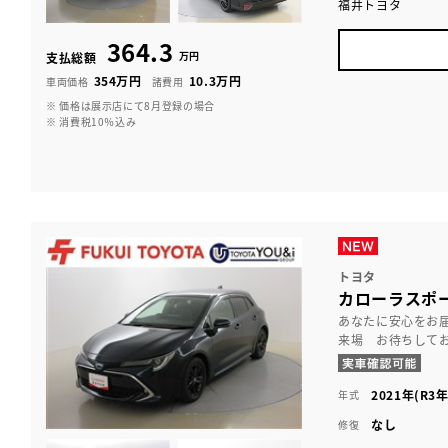
福井トヨタ
364.3
万円
支払総額
354万円
10.3万円
車両価格
諸費用
※ 価格は展示店にて8月登録の場合
※ 消費税10％込み
トヨタ
カローラスポー
あなたに安心をお
来場 お待ちして
2021年(R3年
年式
なし
修復