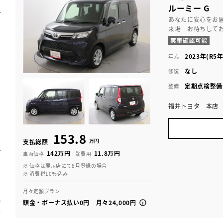
ルーミー G
あなたに安心をお
来場 お待ちして
2023年(R5年
年式
なし
修復
定期点検整備
整備
福井トヨタ 本店
153.8
万円
支払総額
142万円
11.8万円
車両価格
諸費用
※ 価格は展示店にて8月登録の場合
※ 消費税10％込み
月々定額プラン
頭金・ボーナス払い0円 月々24,000円