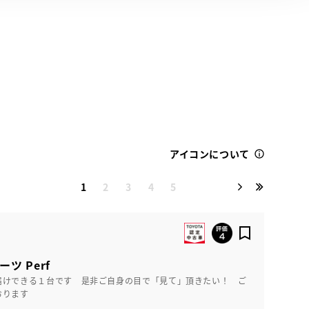
アイコンについて
1
2
3
4
5
ーツ Perf
届けできる１台です 是非ご自身の目で「見て」頂きたい！ ご
おります