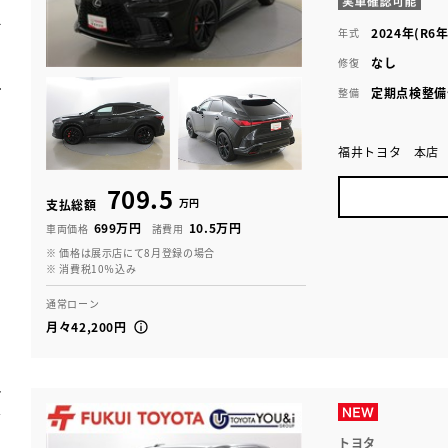
2024年(R6年
年式
なし
修復
定期点検整備
整備
福井トヨタ 本店
709.5
万円
支払総額
699万円
10.5万円
車両価格
諸費用
※ 価格は展示店にて8月登録の場合
※ 消費税10％込み
通常ローン
月々42,200円
トヨタ