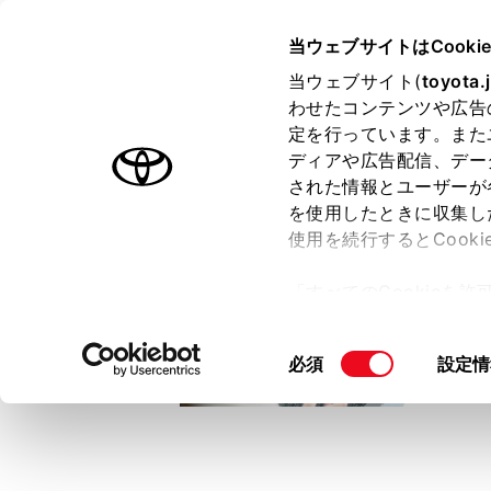
TOYOTA
当ウェブサイトはCooki
当ウェブサイト(
toyota.
わせたコンテンツや広告
ラインアップ
オーナーサポート
トピックス
定を行っています。また
ディアや広告配信、デー
トヨタ認定中古車
された情報とユーザーが
を使用したときに収集し
中古車を探す
トヨタ認定中古車の魅力
3つの買い方
使用を続行するとCook
「すべてのCookieを
ー)が保存されることに同
更、同意を撤回したりす
同
必須
設定情
て
」をご覧ください。
意
の
選
択