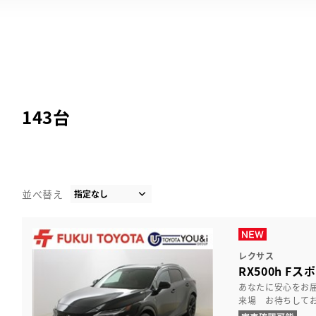
143
台
並べ替え
レクサス
RX500h Fスポ
あなたに安心をお
来場 お待ちして