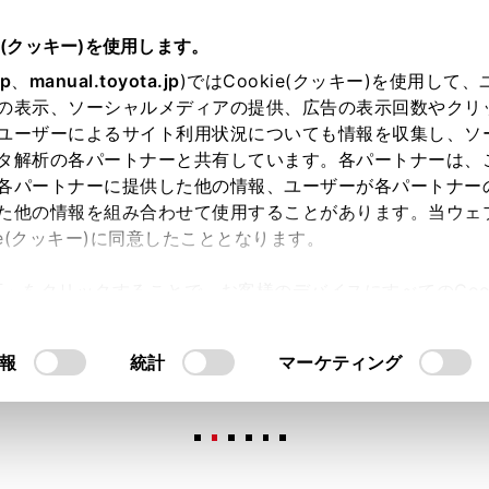
e(クッキー)を使用します。
jp
、
manual.toyota.jp
)ではCookie(クッキー)を使用して
の表示、ソーシャルメディアの提供、広告の表示回数やクリ
ユーザーによるサイト利用状況についても情報を収集し、ソ
タ解析の各パートナーと共有しています。各パートナーは、
各パートナーに提供した他の情報、ユーザーが各パートナー
た他の情報を組み合わせて使用することがあります。当ウェ
オンライン購入
お気に入り
保存した見積り
閲覧履歴
お住まいの地
ie(クッキー)に同意したこととなります。
許可」をクリックすることで、お客様のデバイスにすべてのCook
意したことになります。Cookie(クッキー)のオプトアウト
るにあたっては、当社の「
Cookie（クッキー）情報の取り
報
統計
マーケティング