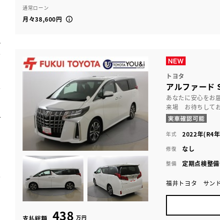
通常ローン
月々38,600円
トヨタ
アルファード 
あなたに安心をお
来場 お待ちして
2022年(R4年
年式
なし
修復
定期点検整備
整備
福井トヨタ サン
438
万円
支払総額