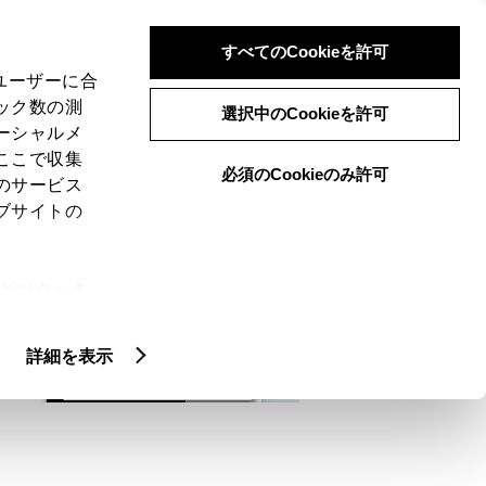
検索
メニュー
ログイン
すべてのCookieを許可
、ユーザーに合
ック数の測
選択中のCookieを許可
ーシャルメ
ここで収集
必須のCookieのみ許可
メニュー
のサービス
ブサイトの
域
未設定
ie(クッキ
、設定の変
扱いについ
詳細を表示