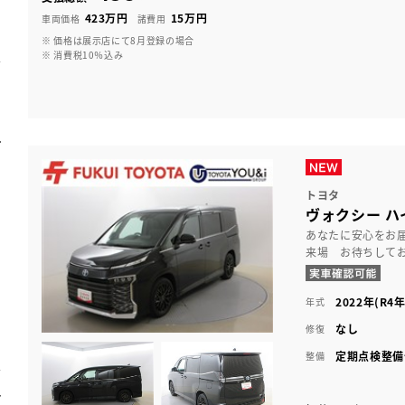
423万円
15万円
車両価格
諸費用
※ 価格は展示店にて8月登録の場合
※ 消費税10％込み
トヨタ
ヴォクシー ハ
あなたに安心をお
来場 お待ちして
2022年(R4年
年式
なし
修復
定期点検整備
整備