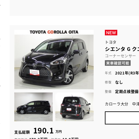
トヨタ
シエンタ G ク
コーナーセンサー
2021年(R3年
年式
なし
修復
定期点検整備
整備
カローラ大分 中
190.1
万円
支払総額