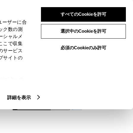
検索
メニュー
ログイン
すべてのCookieを許可
、ユーザーに合
ック数の測
選択中のCookieを許可
ーシャルメ
ここで収集
必須のCookieのみ許可
メニュー
のサービス
ブサイトの
域
未設定
ie(クッキ
、設定の変
扱いについ
詳細を表示