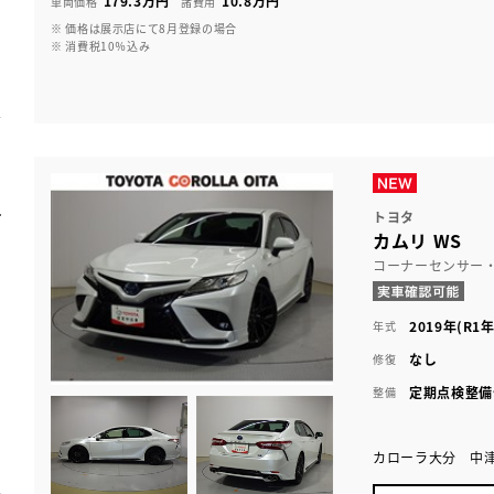
179.3万円
10.8万円
車両価格
諸費用
※ 価格は展示店にて8月登録の場合
※ 消費税10％込み
トヨタ
カムリ WS
コーナーセンサー
2019年(R1年
年式
なし
修復
定期点検整備
整備
カローラ大分 中