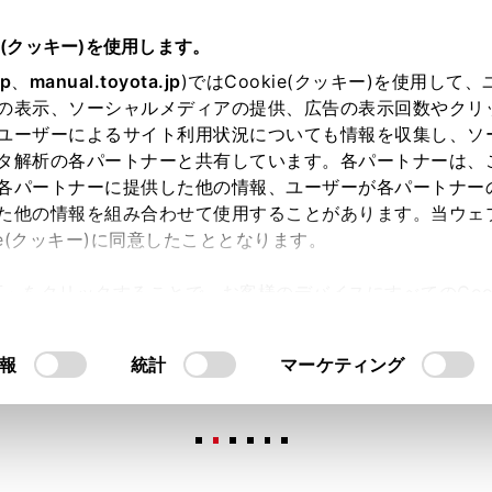
e(クッキー)を使用します。
jp
、
manual.toyota.jp
)ではCookie(クッキー)を使用して
の表示、ソーシャルメディアの提供、広告の表示回数やクリ
ユーザーによるサイト利用状況についても情報を収集し、ソ
タ解析の各パートナーと共有しています。各パートナーは、
各パートナーに提供した他の情報、ユーザーが各パートナー
た他の情報を組み合わせて使用することがあります。当ウェ
オンライン購入
お気に入り
保存した見積り
閲覧履歴
お住まいの地
ie(クッキー)に同意したこととなります。
許可」をクリックすることで、お客様のデバイスにすべてのCook
意したことになります。Cookie(クッキー)のオプトアウト
るにあたっては、当社の「
Cookie（クッキー）情報の取り
報
統計
マーケティング