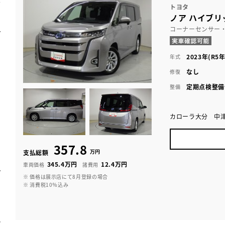
トヨタ
ノア ハイブリ
コーナーセンサー
2023年(R5年
年式
なし
修復
定期点検整備
整備
カローラ大分 中
357.8
万円
支払総額
345.4万円
12.4万円
車両価格
諸費用
※ 価格は展示店にて8月登録の場合
※ 消費税10％込み