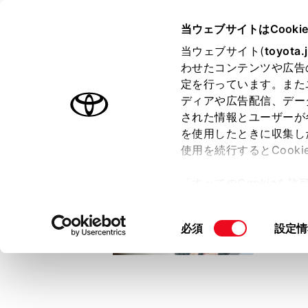
TOYOTA
当ウェブサイトはCooki
当ウェブサイト(
toyota.
わせたコンテンツや広告
ラインアップ
オーナーサポート
トピックス
定を行っています。また
ディアや広告配信、デー
トヨタ認定中古車
された情報とユーザーが
を使用したときに収集し
中古車を探す
トヨタ認定中古車の魅力
3つの買い方
使用を続行するとCook
「すべてのCookieを
ー)が保存されることに同
更、同意を撤回したりす
同
必須
設定情
て
」をご覧ください。
意
の
選
択