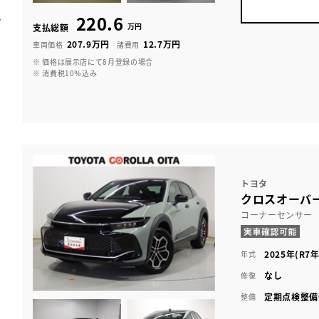
220.6
万円
支払総額
207.9万円
12.7万円
車両価格
諸費用
※ 価格は展示店にて8月登録の場合
※ 消費税10％込み
トヨタ
クロスオーバー
コーナーセンサー
2025年(R7年
年式
なし
修復
定期点検整備
整備