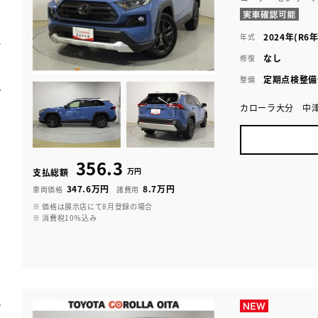
2024年(R6年
年式
なし
修復
定期点検整備
整備
カローラ大分 中
356.3
万円
支払総額
347.6万円
8.7万円
車両価格
諸費用
※ 価格は展示店にて8月登録の場合
※ 消費税10％込み