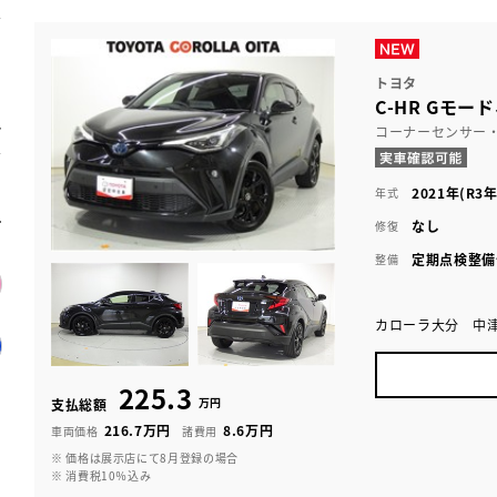
トヨタ
C-HR Gモー
コーナーセンサー
2021年(R3年
年式
なし
修復
定期点検整備
整備
カローラ大分 中
225.3
万円
支払総額
216.7万円
8.6万円
車両価格
諸費用
※ 価格は展示店にて8月登録の場合
※ 消費税10％込み