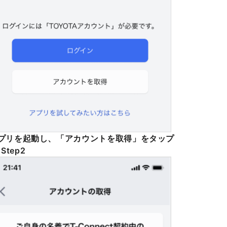
プリを​起動し、​「アカウントを​取得」を​タップ
Step2