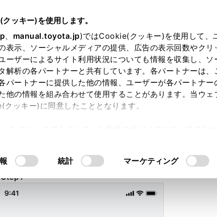
e(クッキー)を使用します。
jp
、
manual.toyota.jp
)ではCookie(クッキー)を使用して
の表示、ソーシャルメディアの提供、広告の表示回数やクリ
ユーザーによるサイト利用状況についても情報を収集し、ソ
 TOYOTA+を​利用する​​
タ解析の各パートナーと共有しています。各パートナーは、
各パートナーに提供した他の情報、ユーザーが各パートナー
た他の情報を組み合わせて使用することがあります。当ウェ
ie(クッキー)に同意したこととなります。
y TOYOTA+」アプリのログイン方法
TOYOTA+の​ダウンロードは​
こちら
。
許可」をクリックすることで、お客様のデバイスにすべてのCook
意したことになります。Cookie(クッキー)のオプトアウト
TOYOTAアカウントをお持ちでない場合
るにあたっては、当社の「
Cookie（クッキー）情報の取り
報
統計
マーケティング
Step1