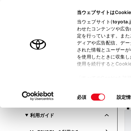
TOYOTA
当ウェブサイトはCooki
当ウェブサイト(
toyota.
わせたコンテンツや広告
定を行っています。また
My
ディアや広告配信、デー
T-Connect
された情報とユーザーが
オーナーズマニュアル
を使用したときに収集し
使用を続行するとCook
「M
選択中のクルマ
My 
「すべてのCookieを
未選択
変更
ー)が保存されることに同
設定した車種向けの情報を表示し
更、同意を撤回したりす
同
必須
設定情
ます
て
」をご覧ください。
意
の
利用ガイド
選
択