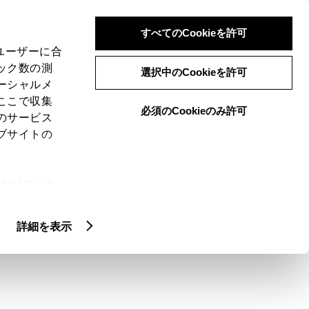
検索
メニュー
ログイン
すべてのCookieを許可
、ユーザーに合
ック数の測
選択中のCookieを許可
ーシャルメ
ここで収集
必須のCookieのみ許可
のサービス
ブサイトの
ie(クッキ
、設定の変
扱いについ
詳細を表示