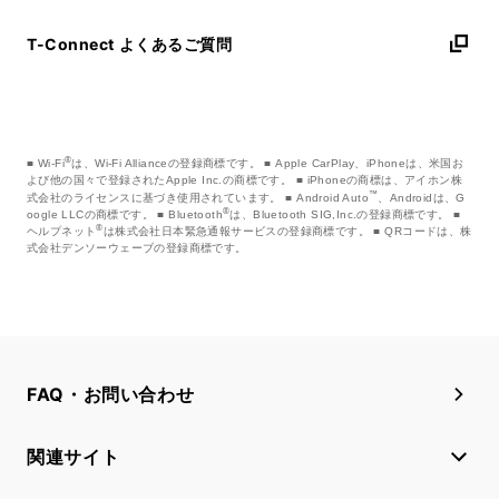
T-Connect よくあるご質問
®
Wi-Fi
は、Wi-Fi Allianceの登録商標です。
Apple CarPlay、iPhoneは、米国お
よび他の国々で登録されたApple Inc.の商標です。
iPhoneの商標は、アイホン株
™
式会社のライセンスに基づき使用されています。
Android Auto
、Androidは、G
®
oogle LLCの商標です。
Bluetooth
は、Bluetooth SIG,Inc.の登録商標です。
®
ヘルプネット
は株式会社日本緊急通報サービスの登録商標です。
QRコードは、株
式会社デンソーウェーブの登録商標です。
FAQ・お問い合わせ
関連サイト