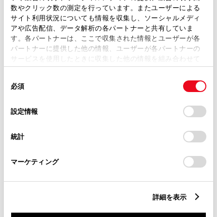
数やクリック数の測定を行っています。またユーザーによる
マイセッティング
サイト利用状況についても情報を収集し、ソーシャルメディ
アや広告配信、データ解析の各パートナーと共有していま
す。各パートナーは、ここで収集された情報とユーザーが各
パートナーに提供した他の情報、ユーザーが各パートナーの
サービスを使用したときに収集した他の情報を組み合わせて
使用することがあります。当ウェブサイトの使用を続行する
同
とCookie(クッキー)に同意したこととなります。
電気自動車の充電量や給電状
現在のガソリン残量や走行距
必須
意
況をスマホで確認
離をスマホで確認
の
「すべてのCookieを許可」をクリックすることで、お客様の
充電・給電情報
クルマの情報
選
デバイスにすべてのCookie(クッキー)が保存されることに同
設定情報
択
意したことになります。Cookie(クッキー)のオプトアウト、
設定の変更、同意を撤回したりするにあたっては、当社の
統計
「
Cookie（クッキー）情報の取り扱いについて
」をご覧くだ
さい。
マーケティング
スマホから簡単に販売店の訪
乗っていないときは、アプリ
問日程を予約
から​クルマの​始動を​ロックし
て盗難防止
整備手帳
詳細を表示
マイカー始動ロック