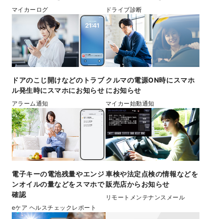
マイカーログ
ドライブ診断
ドアのこじ開けなどのトラブ
クルマの電源ON時にスマホ
ル発生時にスマホにお知らせ
にお知らせ
アラーム通知
マイカー始動通知
電子キーの電池残量やエンジ
車検や法定点検の情報などを
ンオイルの量などをスマホで
販売店からお知らせ
確認
リモートメンテナンスメール
eケア ヘルスチェックレポート