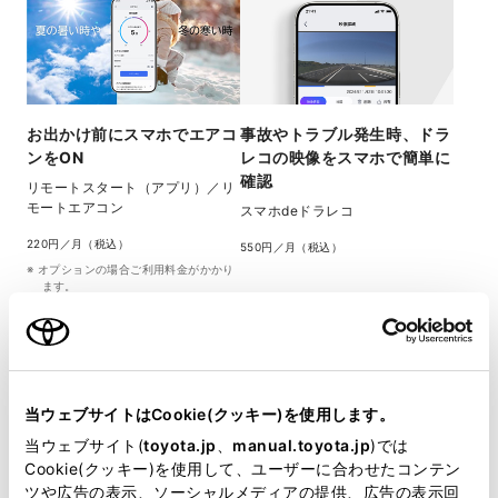
お出かけ前にスマホでエアコ
事故やトラブル発生時、ドラ
ンをON
レコの映像をスマホで簡単に
確認
リモートスタート​（アプリ）​／リ
モートエアコン
スマホdeドラレコ
220円／月（税込）
550円／月（税込）
オプションの​場合ご利用​料金が​かかり
ます。
当ウェブサイトはCookie(クッキー)を使用します。
ドライバー毎にナビ設定など
お出かけ前に、スマホからナ
当ウェブサイト(
toyota.jp
、
manual.toyota.jp
)では
を記憶して、乗車時に自動で
ビに目的地を送信
Cookie(クッキー)を使用して、ユーザーに合わせたコンテン
反映
ツや広告の表示、ソーシャルメディアの提供、広告の表示回
おで​かけプラン