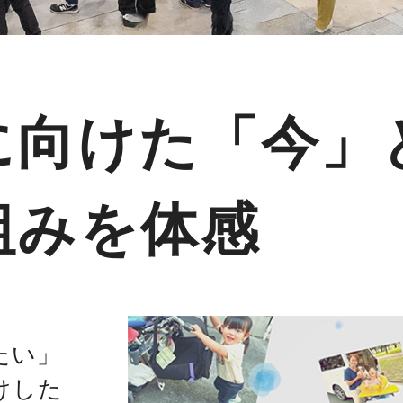
に向けた「今」
組みを体感
たい」
けした