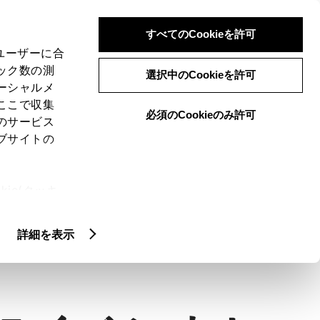
検索
メニュー
ログイン
すべてのCookieを許可
、ユーザーに合
ック数の測
選択中のCookieを許可
ーシャルメ
ここで収集
必須のCookieのみ許可
のサービス
ブサイトの
ie(クッキ
、設定の変
扱いについ
詳細を表示
る
お役立ち情報・制度