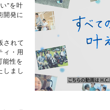
い”を叶
術開発に
販されて
ティ・用
可能性を
たしまし