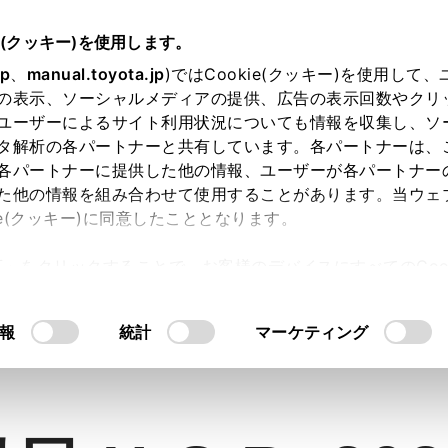
e(クッキー)を使用します。
jp
、
manual.toyota.jp
)ではCookie(クッキー)を使用して
の表示、ソーシャルメディアの提供、広告の表示回数やクリ
ユーザーによるサイト利用状況についても情報を収集し、ソ
タ解析の各パートナーと共有しています。各パートナーは、
各パートナーに提供した他の情報、ユーザーが各パートナー
た他の情報を組み合わせて使用することがあります。当ウェ
車両
ie(クッキー)に同意したこととなります。
許可」をクリックすることで、お客様のデバイスにすべてのCook
意したことになります。Cookie(クッキー)のオプトアウト
るにあたっては、当社の「
Cookie（クッキー）情報の取り
ら探す
報
用品を探す
統計
マーケティング
試す・相談す