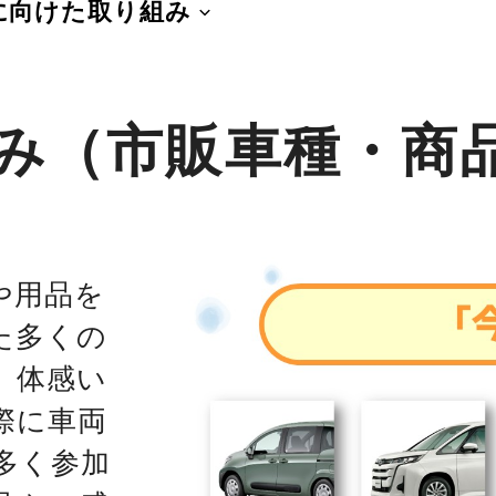
に向けた取り組み
み（市販車種・商
や用品を
た多くの
、体感い
際に車両
多く参加