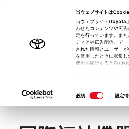
TOYOTA
当ウェブサイトはCooki
当ウェブサイト(
toyota.
わせたコンテンツや広告
ラインアップ
オーナーサポート
トピックス
定を行っています。また
ディアや広告配信、デー
された情報とユーザーが
を使用したときに収集し
ウェルキャブ | 福祉
使用を続行するとCook
「すべてのCookieを
ー)が保存されることに同
更、同意を撤回したりす
同
Top
目的から探す
必須
クルマか
設定情
て
」をご覧ください。
意
の
選
択