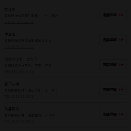
蟹江店
店舗詳細
愛知県海部郡蟹江町錦三丁目１番地
TEL:
0567-95-4081
津島店
店舗詳細
愛知県愛西市諸桑町郷城３３８
TEL:
0567-28-7560
高畑マイカーセンター
店舗詳細
愛知県名古屋市中川区荒中町５
TEL:
052-351-8481
春日井店
店舗詳細
愛知県春日井市浅山町１‐１‐５５
TEL:
0568-81-8311
鳥居松店
店舗詳細
愛知県春日井市鳥居松町１－８４
TEL:
0568-81-6115