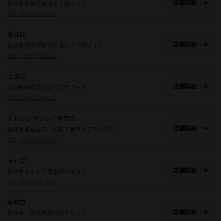
店舗詳細
愛知県新城市城北２丁目３－２
TEL:
0536-23-5311
蟹江店
店舗詳細
愛知県海部郡蟹江町源氏３丁目２１３
TEL:
0567-96-1611
上里店
店舗詳細
愛知県岡崎市上里２丁目２－８
TEL:
0564-25-1011
オレンジタウン千音寺店
店舗詳細
愛知県名古屋市中川区千音寺４丁目２７０１
TEL:
052-431-6161
三好店
店舗詳細
愛知県みよし市莇生町川岸当４
TEL:
0561-34-1531
奥町店
店舗詳細
愛知県一宮市奥町神田５０－１