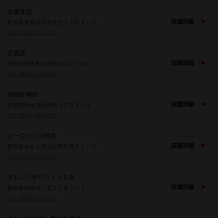
高蔵寺店
店舗詳細
愛知県春日井市中央台２丁目４－５
TEL:
0568-91-3111
武豊店
店舗詳細
愛知県知多郡武豊町砂川２丁目６
TEL:
0569-73-6661
岡崎針崎店
店舗詳細
愛知県岡崎市針崎西１丁目３－９
TEL:
0564-54-8411
カーロッツ三好店
店舗詳細
愛知県みよし市三好町石塚３１－２
TEL:
0561-32-9747
オレンジタウン２４８店
店舗詳細
愛知県岡崎市上里２丁目２－２
TEL:
0564-65-7050