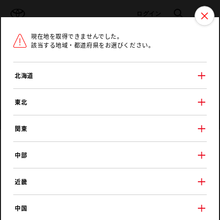
TOYOTA
検索
メニュ
ログイン
現在地を取得できませんでした。
ラインアップ
オーナーサポート
トピックス
該当する地域・都道府県をお選びください。
トヨタ認定中古車
メニュー
北海道
未設定
お気に入り
保存した見積り
閲覧履歴
東北
愛知県の中古車販売店・店舗一覧
関東
中部
地図から探す
最大で
10
件が表示されています。ご希望のエリアの店舗を選択してください。
近畿
※地図表示範囲に店舗がない場合、縮尺を変更してください。
中国