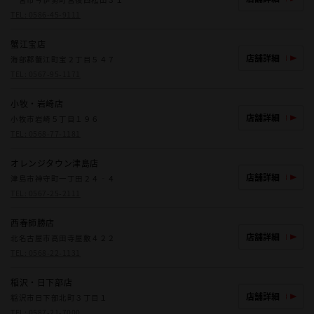
TEL:
0586-45-9111
蟹江宝店
店舗詳細
海部郡蟹江町宝２丁目５４７
TEL:
0567-95-1171
小牧・岩崎店
店舗詳細
小牧市岩崎５丁目１９６
TEL:
0568-77-1181
オレンジタウン津島店
店舗詳細
津島市神守町一丁田２４‐４
TEL:
0567-25-2111
西春師勝店
店舗詳細
北名古屋市高田寺屋敷４２２
TEL:
0568-22-1131
稲沢・日下部店
店舗詳細
稲沢市日下部北町３丁目１
TEL:
0587-21-7000