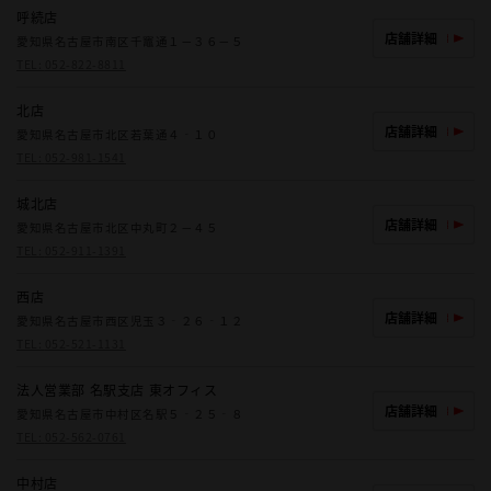
呼続店
店舗詳細
愛知県名古屋市南区千竈通１－３６－５
TEL:
052-822-8811
北店
店舗詳細
愛知県名古屋市北区若葉通４‐１０
TEL:
052-981-1541
城北店
店舗詳細
愛知県名古屋市北区中丸町２－４５
TEL:
052-911-1391
西店
店舗詳細
愛知県名古屋市西区児玉３‐２６‐１２
TEL:
052-521-1131
法人営業部 名駅支店 東オフィス
店舗詳細
愛知県名古屋市中村区名駅５‐２５‐８
TEL:
052-562-0761
中村店