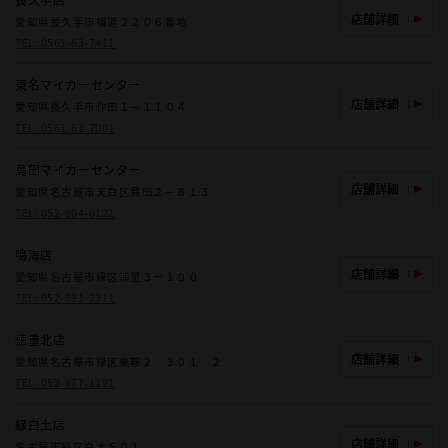
店舗詳細
愛知県長久手市横道２２０６番地
TEL:
0561-63-7411
東名マイカーセンター
店舗詳細
愛知県長久手市作田１－１１０４
TEL:
0561-62-7001
島田マイカーセンター
店舗詳細
愛知県名古屋市天白区島田２－８１３
TEL:
052-804-0121
鳴海店
店舗詳細
愛知県名古屋市緑区浦里３ー１００
TEL:
052-891-2311
徳重北店
店舗詳細
愛知県名古屋市緑区乗鞍２‐３０１‐２
TEL:
052-877-1191
緑白土店
店舗詳細
名古屋市緑区白土５０１