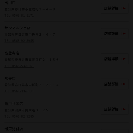
出川店
店舗詳細
愛知県春日井市北城町３－４－８
TEL:
0568-81-1171
サンマルシェ店
店舗詳細
愛知県春日井市中央台２‐４‐７
TEL:
0568-92-3955
高蔵寺店
店舗詳細
愛知県春日井市高蔵寺町２－１５６
TEL:
0568-53-0161
味美店
店舗詳細
愛知県春日井市中新町２‐２３‐４
TEL:
0568-33-6111
瀬戸共栄店
店舗詳細
愛知県瀬戸市共栄通３‐２５
TEL:
0561-82-9285
瀬戸見付店