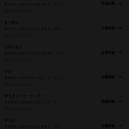
店舗詳細
愛知県名古屋市中村区鈍池町３‐１３１
TEL:
052-471-6131
豊公橋店
店舗詳細
愛知県名古屋市中村区本陣通６－２６
TEL:
052-412-3331
万場大橋店
店舗詳細
愛知県名古屋市中村区岩塚本通４－２７
TEL:
052-413-1160
中店
店舗詳細
愛知県名古屋市中区大須３‐５‐１０
TEL:
052-262-1411
康生通マイカーセンター
店舗詳細
愛知県名古屋市西区児玉３－７－９
TEL:
052-522-6211
中川店
店舗詳細
愛知県名古屋市中川区太平通７‐３２