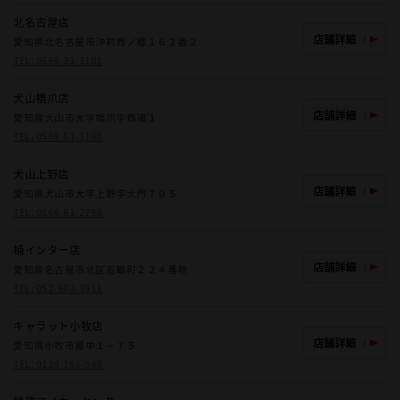
北名古屋店
店舗詳細
愛知県北名古屋市沖村西ノ郷１６２番２
TEL:
0568-21-1101
犬山橋爪店
店舗詳細
愛知県犬山市大字橋爪字西浦１
TEL:
0568-61-1160
犬山上野店
店舗詳細
愛知県犬山市大字上野字大門７０５
TEL:
0568-61-2796
楠インター店
店舗詳細
愛知県名古屋市北区若鶴町２２４番地
TEL:
052-902-3911
キャラット小牧店
店舗詳細
愛知県小牧市郷中１－７５
TEL:
0120-193-989